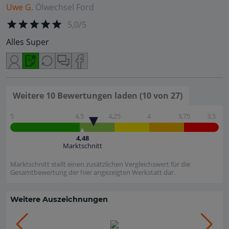
Uwe G.
Ölwechsel
Ford
5,0/5
Alles Super
Weitere 10 Bewertungen laden (10 von 27)
5
4,5
4,25
4
3,75
3,5
4,48
Marktschnitt
Marktschnitt stellt einen zusätzlichen Vergleichswert für die
Gesamtbewertung der hier angezeigten Werkstatt dar.
Weitere Auszeichnungen