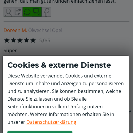
gehen, daß man gute Kunden einfach ziehen lässt.
Doreen M.
Ölwechsel
Opel
5,0/5
Super
Cookies & externe Dienste
Diese Website verwendet Cookies und externe
Peter S.
Räder, Reifen & Felgen
Seat
Dienste um Inhalte und Anzeigen zu personalisieren
3,0/5
und zu analysieren. Sie können bestimmen, welche
Dienste Sie zulassen und ob Sie alle
- schnelle und unkomplizierte Buchung mit Bezahlung
Seitenfunktionen in vollem Umfang nutzen
und Terminvereinbarung über Online-Terminvergabe
f
möchten. Weitere Informationen erhalten Sie in
für Reifenwechsel. Es wird ein Komplettpreis
unserer
Datenschutzerklärung
transparent angezeigt.
- bei Abgabe vor Ort wurde noch ein Zuschlag wg. der