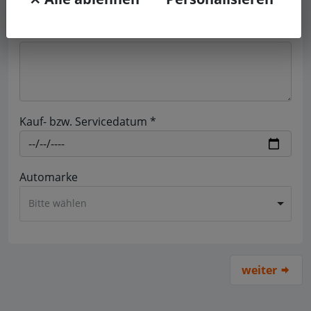
Was ich der Werkstatt ergänzend, aber nicht
öffentlich mitteilen will
Kauf- bzw. Servicedatum *
Automarke
Bitte wählen
weiter