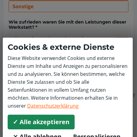
Sonstige
Wie zufrieden waren Sie mit den Leistungen dieser
Werkstatt? *
☆
☆
☆
☆
☆
Cookies & externe Dienste
Diese Website verwendet Cookies und externe
Bewertungskommentar *
Dienste um Inhalte und Anzeigen zu personalisieren
und zu analysieren. Sie können bestimmen, welche
Dienste Sie zulassen und ob Sie alle
Seitenfunktionen in vollem Umfang nutzen
f
möchten. Weitere Informationen erhalten Sie in
unserer
Datenschutzerklärung
✓ Alle akzeptieren
⨯ Alle ablehnen
Personalisieren