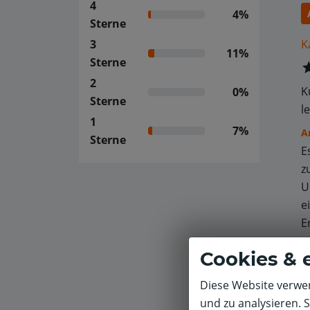
4
4%
Sterne
K
3
11%
Sterne
2
K
0%
Sterne
l
1
7%
A
Sterne
E
z
U
e
E
Cookies & 
W
E
Diese Website verwen
g
und zu analysieren. 