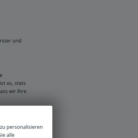
rster und
ie
st es, stets
ass wir Ihre
Ihre
.de mit, was
zu personalisieren
nnen.
ie alle