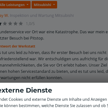
Alle Leistungen
Mitsubishi
ay W.
Inspektion und Wartung
Mitsubishi
1,0/5
undenservice vor Ort war eine Katastrophe. Das war mein e
etzter Besuch bei Pitstop.
ntwort der Werkstatt
s tut uns leid zu hören, dass Ihr erster Besuch bei uns nicht
ufriedenstellend war. Wir entschuldigen uns aufrichtig für d
nannehmlichkeiten, die Sie vor Ort erlebt haben. Unser Ziel i
inen hohen Servicestandard zu bieten, und es tut uns leid, d
rwartungen nicht erfüllen konnten.
externe Dienste
ir würden uns freuen, wenn Sie uns die Möglichkeit geben, 
rfahrung zu verbessern. Bitte teilen Sie uns an info@pitstop
det Cookies und externe Dienste um Inhalte und Anzeigen 
enau schiefgelaufen ist, damit wir gezielt daran arbeiten kö
Sie können bestimmen, welche Dienste Sie zulassen und ob S