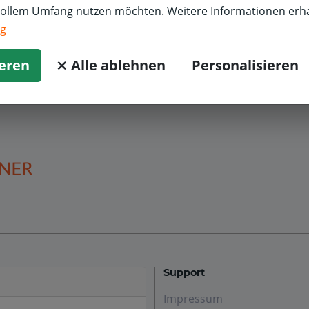
vollem Umfang nutzen möchten. Weitere Informationen erha
it freundlichem Gruß
ng
hr pitstop.de-Team
ieren
⨯ Alle ablehnen
Personalisieren
Support
Impressum