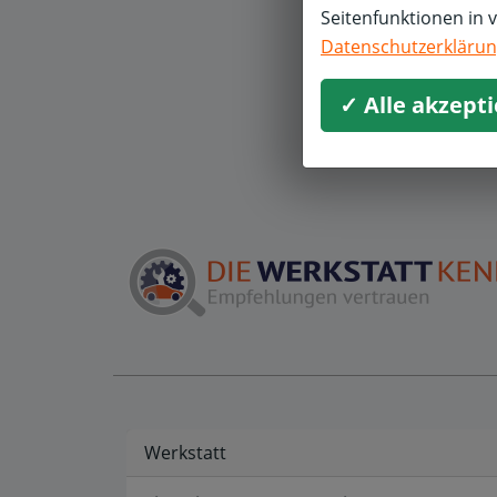
Seitenfunktionen in 
M
Datenschutzerkläru
I
✓ Alle akzept
Werkstatt