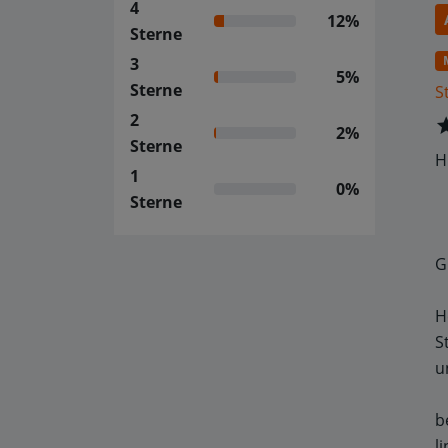
4
12%
Sterne
3
5%
Sterne
S
2
2%
Sterne
H
1
0%
Sterne
G
H
S
u
b
l