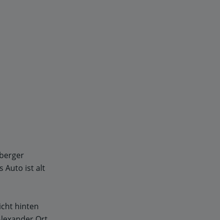
nberger
 Auto ist alt
icht hinten
 Alexander Ort