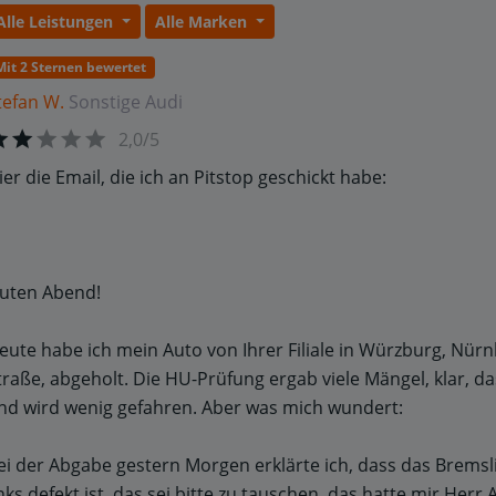
Alle Leistungen
Alle Marken
Mit 2 Sternen bewertet
tefan W.
Sonstige
Audi
2,0/5
ier die Email, die ich an Pitstop geschickt habe:
uten Abend!
eute habe ich mein Auto von Ihrer Filiale in Würzburg, Nür
traße, abgeholt. Die HU-Prüfung ergab viele Mängel, klar, das
nd wird wenig gefahren. Aber was mich wundert:
ei der Abgabe gestern Morgen erklärte ich, dass das Bremsl
inks defekt ist, das sei bitte zu tauschen, das hatte mir Herr