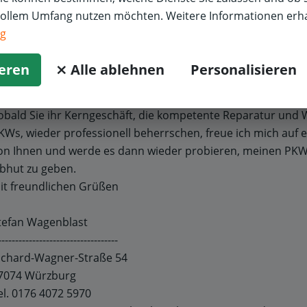
vollem Umfang nutzen möchten. Weitere Informationen erha
as soll ich sagen? Ich habe die gewechselten Sommerreifen
ng
ei Ihnen einlagern lassen, denn ich werde diese Filiale nicht
ufsuchen. Und den Hinweis auf meine 15-jährige Bindung an I
ieren
⨯ Alle ablehnen
Personalisieren
it allen meinen PKW, denn ich war ja zufrieden gewesen, ers
obald Sie ihr Kerngeschäft, die kompetente Reparatur und
KWs, wieder professionell beherrschen, freue ich mich auf 
on Ihnen und werde es dann wieder probieren, meinen PKW 
bhut zu geben.
it freundlichen Grüßen
tefan Wagenblast
-----------------------------------
ichard-Wagner-Straße 54
7074 Würzburg
el. 0176 4072 5970