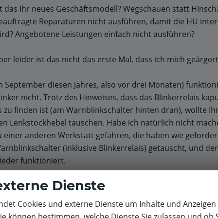
st das Ihr neues Geschäftsmodell? Wegschauen statt Hinsc
eauftragte Reparaturen nicht ausführen, damit die HU inte
ird? Angebotene Leistungen einfach nicht ausführen?
ber leider ist das nicht das erste Mal, dass ich mich geärger
m September diesen Jahres, also vor drei Monaten) funktion
linker nicht. Trotz des Hinweises, dass das Blinkerrelais kap
s zu finden ist (am Warnblinkschalter hinten dran), wollte Ih
en Lenkstockhebel tauschen. Habe ich natürlich nicht mache
u einer anderen Werkstatt gefahren, die haben wie geforder
arnblinkschalter (inklusive Blinkerrelais) getauscht, und der
ieder funktioniert.
externe Dienste
etztes Jahr hat es auch mehrere Probleme und Reibereien g
eine Email "Unzufriedenheit mit der Reparatur-Abwicklung i
det Cookies und externe Dienste um Inhalte und Anzeigen 
ürzburger Filiale" vom 25.05.2018.
Sie können bestimmen, welche Dienste Sie zulassen und ob S