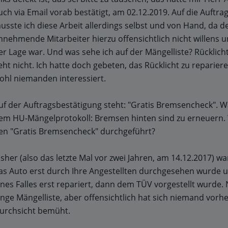
uch via Email vorab bestätigt, am 02.12.2019. Auf die Auftr
usste ich diese Arbeit allerdings selbst und von Hand, da d
nnehmende Mitarbeiter hierzu offensichtlich nicht willens 
er Lage war. Und was sehe ich auf der Mängelliste? Rücklicht
eht nicht. Ich hatte doch gebeten, das Rücklicht zu reparier
ohl niemanden interessiert.
uf der Auftragsbestätigung steht: "Gratis Bremsencheck". W
em HU-Mängelprotokoll: Bremsen hinten sind zu erneuern.
en "Gratis Bremsencheck" durchgeführt?
isher (also das letzte Mal vor zwei Jahren, am 14.12.2017) wa
as Auto erst durch Ihre Angestellten durchgesehen wurde u
ines Falles erst repariert, dann dem TÜV vorgestellt wurde. 
ange Mängelliste, aber offensichtlich hat sich niemand vorh
urchsicht bemüht.