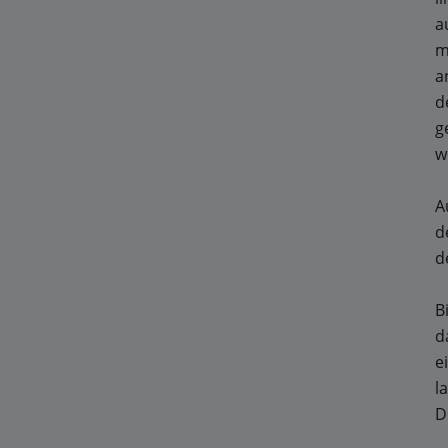
a
m
a
d
g
w
A
d
d
B
d
e
l
D