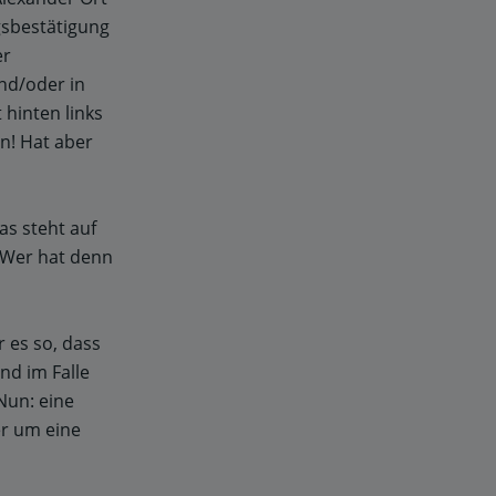
agsbestätigung
er
und/oder in
 hinten links
en! Hat aber
as steht auf
 Wer hat denn
r es so, dass
nd im Falle
Nun: eine
er um eine