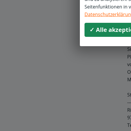
Seitenfunktionen in 
W
Datenschutzerkläru
b
a
✓ Alle akzept
m
S
P
v
O
M
S
--
R
9
T