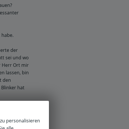
hauen?
ressanter
t habe.
ierte der
utt sei und wo
r Herr Ort mir
n lassen, bin
t den
 Blinker hat
egeben, siehe
n Ihrer
zu personalisieren
ie alle