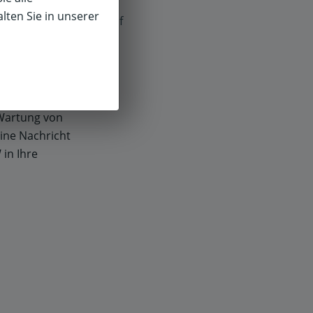
lten Sie in unserer
f
 nicht mehr
 mehr
hre Filiale
pare ich mir.
 Wartung von
eine Nachricht
in Ihre