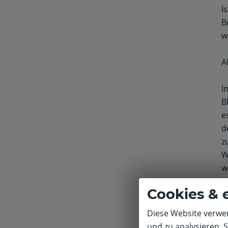
I
B
w
A
I
B
e
d
z
W
w
Cookies & 
L
m
Diese Website verwen
W
und zu analysieren. 