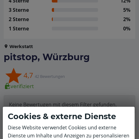
4 Sterne
12%
3 Sterne
5%
2 Sterne
2%
1 Sterne
0%
Werkstatt
pitstop, Würzburg
4,7
42 Bewertungen
verifiziert
Keine Bewertugen mit diesem Filter gefunden.
Cookies & externe Dienste
Filter zurücksetzen
Diese Website verwendet Cookies und externe
Dienste um Inhalte und Anzeigen zu personalisieren