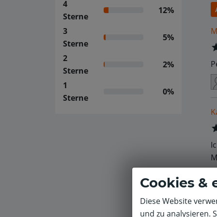
4
12%
Sterne
M
3
5%
Sterne
2
P
2%
Sterne
1
0%
Sterne
K
I
M
v
Cookies & 
Diese Website verwen
und zu analysieren. 