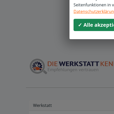
O
Seitenfunktionen in 
Datenschutzerkläru
A
✓ Alle akzept
Werkstatt