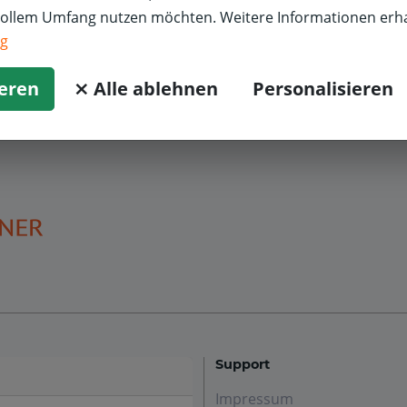
liver L.
Ölwechsel
Skoda
vollem Umfang nutzen möchten. Weitere Informationen erha
5,0/5
ng
lles bestens , kann ich nur empfehlen
ieren
⨯ Alle ablehnen
Personalisieren
Support
Impressum