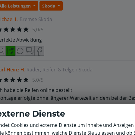
Alle Leistungen
Skoda
ichael L.
Bremse
Skoda
5,0/5
erfekte Abwicklung
arl-Heinz H.
Räder, Reifen & Felgen
Skoda
5,0/5
ch habe die Reifen online bestellt
ontage erfolgte ohne längerer Wartezeit an dem bei der Be
ereinbarten Termin (1 Woche)
externe Dienste
det Cookies und externe Dienste um Inhalte und Anzeigen 
Sie können bestimmen, welche Dienste Sie zulassen und ob S