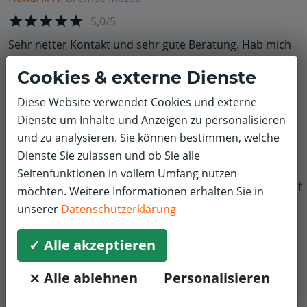
5,0/5
Sehr netter Kontakt und sehr gute Beratung. Hab mich
sofort gut aufgehoben gefühlt. Immer gerne wieder.
Cookies & externe Dienste
Diese Website verwendet Cookies und externe
Dienste um Inhalte und Anzeigen zu personalisieren
Arno S.
Ölwechsel
Mazda
und zu analysieren. Sie können bestimmen, welche
5,0/5
Dienste Sie zulassen und ob Sie alle
Seitenfunktionen in vollem Umfang nutzen
Sehr freundlich und kommunikativ!
f
möchten. Weitere Informationen erhalten Sie in
unserer
Datenschutzerklärung
✓ Alle akzeptieren
⨯ Alle ablehnen
Personalisieren