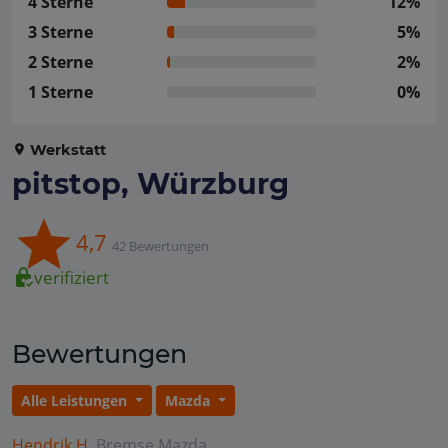
4 Sterne
12%
3 Sterne
5%
2 Sterne
2%
1 Sterne
0%
Werkstatt
pitstop, Würzburg
4,7
42 Bewertungen
verifiziert
Bewertungen
Alle Leistungen
Mazda
Hendrik H.
Bremse
Mazda