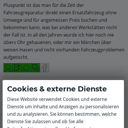
Pluspunkt ist das man für die Zeit der
Fahrzeugreparatur direkt einen Ersatzfahrzeug ohne
Umwege und für angemessen Preis buchen und
bekommen kann, was bei anderen Werkstätten nicht
der Fall ist. In all den Jahren wurde ich hier noch nie
übers Ohr gehauenen, oder mir ein Märchen über
weisen Hasen und nicht vorhanden Fahrzeugproblemen
aufgetischt.
Markus K.
Ölwechsel
Ford
Cookies & externe Dienste
5,0/5
Diese Website verwendet Cookies und externe
Sehr freundlich und kompetent.
Dienste um Inhalte und Anzeigen zu personalisieren
und zu analysieren. Sie können bestimmen, welche
Dienste Sie zulassen und ob Sie alle