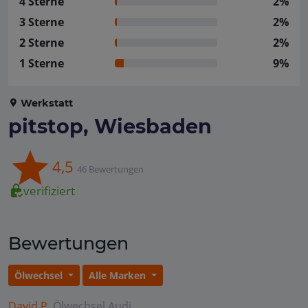
4 Sterne
2%
3 Sterne
2%
2 Sterne
2%
1 Sterne
9%
Werkstatt
pitstop, Wiesbaden
4,5
46 Bewertungen
verifiziert
Bewertungen
Ölwechsel
Alle Marken
David P.
Ölwechsel
Audi