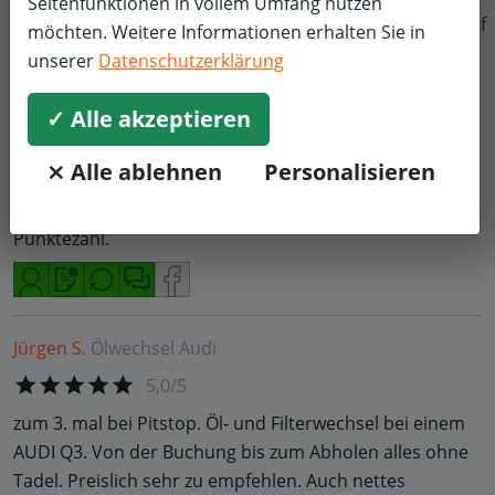
Seitenfunktionen in vollem Umfang nutzen
Gregor M.
Ölwechsel
BMW
f
möchten. Weitere Informationen erhalten Sie in
5,0/5
unserer
Datenschutzerklärung
Wie immer Pitstop Wiesbaden-Mainzerstr. SUPER. Frage
✓ Alle akzeptieren
ob andere Sachen gemacht werden sollen, aber nicht
zwingend diese bei pitstop durchführen
⨯ Alle ablehnen
Personalisieren
zulassen.Niemand bedrängt einen. Außer Öl wurde
auch die Frontscheibe getauscht, auch hier volle
Punktezahl.
Jürgen S.
Ölwechsel
Audi
5,0/5
zum 3. mal bei Pitstop. Öl- und Filterwechsel bei einem
AUDI Q3. Von der Buchung bis zum Abholen alles ohne
Tadel. Preislich sehr zu empfehlen. Auch nettes