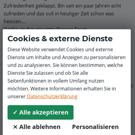
Zufriedenheit geklappt. Bin seit ein paar Jahren echt
zufrieden und das soll in heutiger Zeit schon was
heissen....
Danke an das gesamte Riesaer Team.
Cookies & externe Dienste
Diese Website verwendet Cookies und externe
Dienste um Inhalte und Anzeigen zu personalisieren
Frank M.
Inspektion und Wartung
Renault
und zu analysieren. Sie können bestimmen, welche
5,0/5
Dienste Sie zulassen und ob Sie alle
Termin konnte ich unkompliziert online buchen.
Seitenfunktionen in vollem Umfang nutzen
f
Fahrzeug Abgabe, Inspektion, Abholung alles top.
möchten. Weitere Informationen erhalten Sie in
Danke
unserer
Datenschutzerklärung
✓ Alle akzeptieren
Silvio K.
Ölwechsel
Ford
⨯ Alle ablehnen
Personalisieren