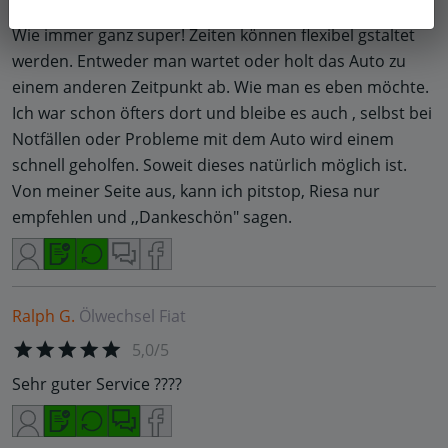
5,0/5
Wie immer ganz super! Zeiten können flexibel gstaltet
werden. Entweder man wartet oder holt das Auto zu
einem anderen Zeitpunkt ab. Wie man es eben möchte.
Ich war schon öfters dort und bleibe es auch , selbst bei
Notfällen oder Probleme mit dem Auto wird einem
schnell geholfen. Soweit dieses natürlich möglich ist.
Von meiner Seite aus, kann ich pitstop, Riesa nur
empfehlen und ,,Dankeschön" sagen.
Ralph G.
Ölwechsel
Fiat
5,0/5
Sehr guter Service ????