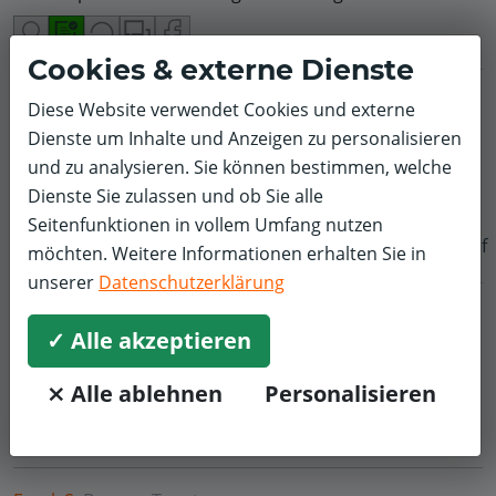
Cookies & externe Dienste
Markus H.
Klimaanlage
BMW
Diese Website verwendet Cookies und externe
Dienste um Inhalte und Anzeigen zu personalisieren
5,0/5
und zu analysieren. Sie können bestimmen, welche
Super, von der Bestellung bis zu Abholung. Sehr nettes
Dienste Sie zulassen und ob Sie alle
Personal . Ablauf lief reibungslos. Gerne wieder ??
Seitenfunktionen in vollem Umfang nutzen
f
möchten. Weitere Informationen erhalten Sie in
unserer
Datenschutzerklärung
Andreas Q.
Inspektion und Wartung
Hyundai
✓ Alle akzeptieren
5,0/5
⨯ Alle ablehnen
Personalisieren
Guter und freundlicher Service..