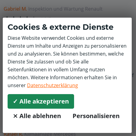
Gabriel M.
Inspektion und Wartung
Renault
4,0/5
Cookies & externe Dienste
Das Personal war freundlich und zuvorkommend. Die
Arbeiten sind ordentlich ausgeführt, soweit ich das
Diese Website verwendet Cookies und externe
einschätzen kann. Auf weitere Angebote wurde
Dienste um Inhalte und Anzeigen zu personalisieren
aufmerksam gemacht.
und zu analysieren. Sie können bestimmen, welche
Dienste Sie zulassen und ob Sie alle
Seitenfunktionen in vollem Umfang nutzen
f
möchten. Weitere Informationen erhalten Sie in
Dieter T.
Batterie
Volvo
unserer
Datenschutzerklärung
5,0/5
✓ Alle akzeptieren
Freundlich, kompetent, schnell, termingerecht
⨯ Alle ablehnen
Personalisieren
Rafael R.
Klimaanlage
Mercedes