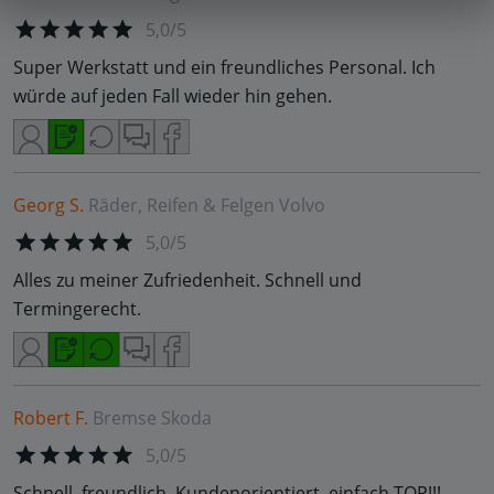
5,0/5
Super Werkstatt und ein freundliches Personal. Ich
würde auf jeden Fall wieder hin gehen.
Georg S.
Räder, Reifen & Felgen
Volvo
5,0/5
Alles zu meiner Zufriedenheit. Schnell und
Termingerecht.
Robert F.
Bremse
Skoda
5,0/5
Schnell, freundlich, Kundenorientiert, einfach TOP!!!