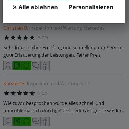
⨯ Alle ablehnen
Personalisieren
Christian B.
Inspektion und Wartung
Mercedes
5,0/5
Sehr freundlicher Empfang und schneller guter Service,
gute Erläuterung der Leistungen. Fairer Preis
Karsten B.
Inspektion und Wartung
Seat
5,0/5
Wie zuvor besprochen wurde alles schnell und
unproblematisch durchgeführt. Jederzeit gerne wieder.