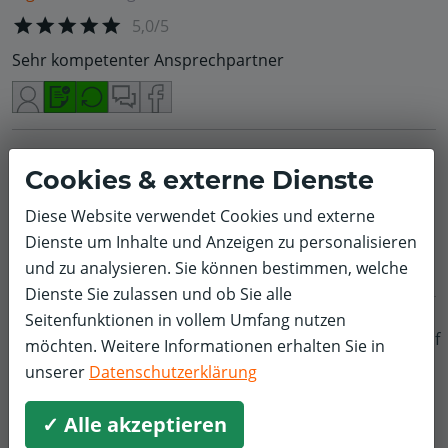
5,0/5
Sehr kompetenter Ansprechpartner
Jochen E.
Inspektion und Wartung
Volkswagen
Cookies & externe Dienste
5,0/5
Diese Website verwendet Cookies und externe
Gut beraten, freundlich bedient. Zufrieden
Dienste um Inhalte und Anzeigen zu personalisieren
und zu analysieren. Sie können bestimmen, welche
Dienste Sie zulassen und ob Sie alle
Seitenfunktionen in vollem Umfang nutzen
Nicole M.
Räder, Reifen & Felgen
Audi
f
möchten. Weitere Informationen erhalten Sie in
5,0/5
unserer
Datenschutzerklärung
Schnell einen Termin bekommen,..konnte dass Auto
kurz danach schon abholen.
✓ Alle akzeptieren
Bin sehr zufrieden