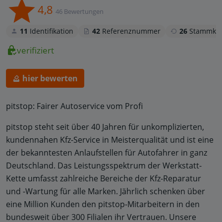
4,8
46 Bewertungen
11
Identifikation
42
Referenznummer
26
Stammku
verifiziert
hier bewerten
pitstop: Fairer Autoservice vom Profi
pitstop steht seit über 40 Jahren für unkomplizierten,
kundennahen Kfz-Service in Meisterqualität und ist eine
der bekanntesten Anlaufstellen für Autofahrer in ganz
Deutschland. Das Leistungsspektrum der Werkstatt-
Kette umfasst zahlreiche Bereiche der Kfz-Reparatur
und -Wartung für alle Marken. Jährlich schenken über
eine Million Kunden den pitstop-Mitarbeitern in den
bundesweit über 300 Filialen ihr Vertrauen. Unsere