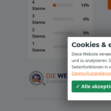
4
13%
Sterne
3
0%
Sterne
2
0%
Sterne
Cookies & 
1
0%
Sterne
Diese Website verwen
und zu analysieren. 
Seitenfunktionen in 
Datenschutzerkläru
✓ Alle akzept