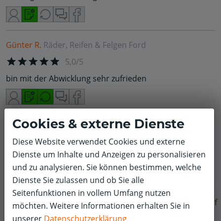
Günter R.
Räder, Reifen & Felgen
Ford
5,0/5
bin mit der Abwicklung sehr zufrieden
Cookies & externe Dienste
Cord E.
Räder, Reifen & Felgen
MINI
Diese Website verwendet Cookies und externe
5,0/5
Dienste um Inhalte und Anzeigen zu personalisieren
Von Winterreifen auf Sommerreifen gewechselt. Der
und zu analysieren. Sie können bestimmen, welche
Termin war vorab im Netz gebucht, das geht sehr
Dienste Sie zulassen und ob Sie alle
einfach und überschaubar. Vor Ort war alles vorbereitet
Seitenfunktionen in vollem Umfang nutzen
und reibungslos in einer Stunde fertig. Perfekt. Danke.
f
möchten. Weitere Informationen erhalten Sie in
unserer
Datenschutzerklärung