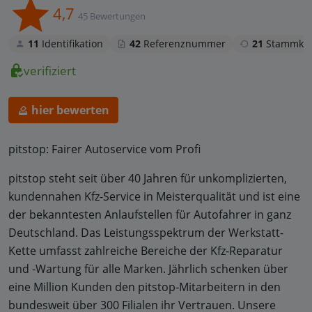
4,7
45 Bewertungen
11
Identifikation
42
Referenznummer
21
Stammku
verifiziert
hier bewerten
pitstop: Fairer Autoservice vom Profi
pitstop steht seit über 40 Jahren für unkomplizierten,
kundennahen Kfz-Service in Meisterqualität und ist eine
der bekanntesten Anlaufstellen für Autofahrer in ganz
Deutschland. Das Leistungsspektrum der Werkstatt-
Kette umfasst zahlreiche Bereiche der Kfz-Reparatur
und -Wartung für alle Marken. Jährlich schenken über
eine Million Kunden den pitstop-Mitarbeitern in den
bundesweit über 300 Filialen ihr Vertrauen. Unsere