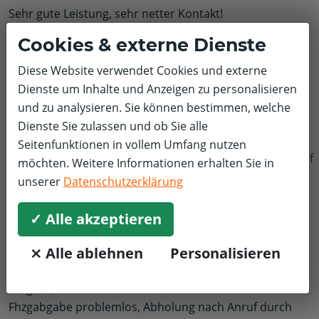
Sehr gute Leistung, sehr netter Kontakt!
Unbedingt den Mitarbeiter halten -> Fachkraft!
Cookies & externe Dienste
Diese Website verwendet Cookies und externe
Dienste um Inhalte und Anzeigen zu personalisieren
Jürgen M.
Räder, Reifen & Felgen
BMW
und zu analysieren. Sie können bestimmen, welche
Dienste Sie zulassen und ob Sie alle
5,0/5
Seitenfunktionen in vollem Umfang nutzen
Pünktlich und gut gearbeitet..gerne wieder
f
möchten. Weitere Informationen erhalten Sie in
unserer
Datenschutzerklärung
✓ Alle akzeptieren
Christine D.
Haupt- und Abgasuntersuchung
Seat
5,0/5
⨯ Alle ablehnen
Personalisieren
Termin über online Buchung problemlos/zeitnah
möglich, Ölwechsel & HU.
Fhzgabgabe problemlos, Abholung nach Anruf durch