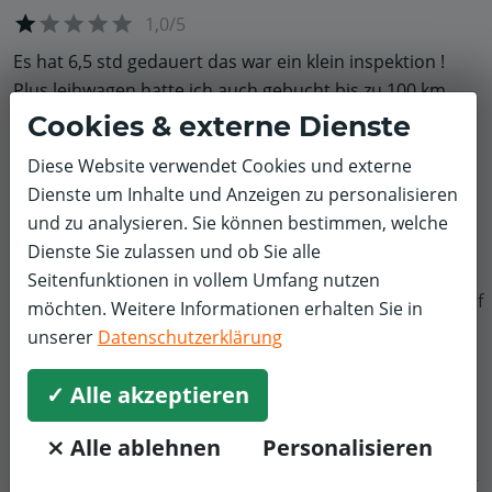
1,0/5
Es hat 6,5 std gedauert das war ein klein inspektion !
Plus leihwagen hatte ich auch gebucht bis zu 100 km
Frei
Cookies & externe Dienste
Aber am ende musste ich pro km 40 cent bezahlen weil
Diese Website verwendet Cookies und externe
das ein E auto war , strom kostet ja , kann momentan
Dienste um Inhalte und Anzeigen zu personalisieren
über inspektion Nicht sagen weil das gestern gemacht
und zu analysieren. Sie können bestimmen, welche
wurde ,
Dienste Sie zulassen und ob Sie alle
Wie gesagt hab das morgens um 8:30 Uhr abgegeben 6
Seitenfunktionen in vollem Umfang nutzen
std lang kein anruf erhalten bin danach selber dahin
f
möchten. Weitere Informationen erhalten Sie in
gefahren und plötzlich war alles fertig , was hätte ich
unserer
Datenschutzerklärung
denn gemacht wenn ich Nicht dahin gefahren hätte naja
317€ war angebot am ende musste ich 480€ zahlen
✓ Alle akzeptieren
wegen klima und leihwagen also 129€ mehr als angebot
⨯ Alle ablehnen
Personalisieren