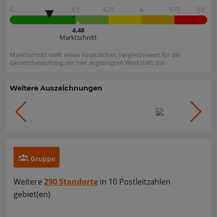
5
4,5
4,25
4
3,75
3,5
4,48
Marktschnitt
Marktschnitt stellt einen zusätzlichen Vergleichswert für die
Gesamtbewertung der hier angezeigten Werkstatt dar.
Weitere Auszeichnungen
Gruppe
Weitere
290 Standorte
in 10 Postleitzahlen
gebiet(en)