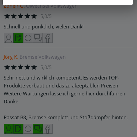
Zoheir G.
Ölwechsel
Volkswagen
5,0/5
Schnell und pünktlich, vielen Dank!
Jörg K.
Bremse
Volkswagen
5,0/5
Sehr nett und wirklich kompetent. Es werden TOP-
Produkte verbaut und das zu akzeptablen Preisen.
Weitere Wartungen lasse ich gerne hier durchführen.
Danke.
Passat B8, Bremse komplett und Stoßdämpfer hinten.