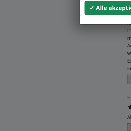
V
✓ Alle akzept
p
D
k
I
m
A
w
E
E
F
A