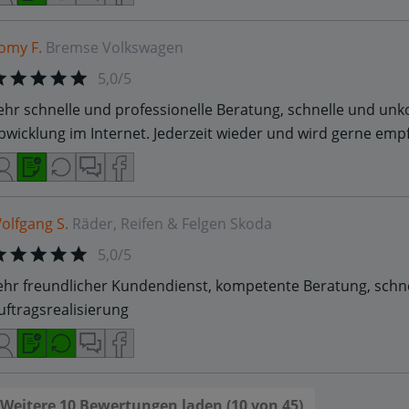
omy F.
Bremse
Volkswagen
5,0/5
ehr schnelle und professionelle Beratung, schnelle und unk
bwicklung im Internet. Jederzeit wieder und wird gerne emp
olfgang S.
Räder, Reifen & Felgen
Skoda
5,0/5
ehr freundlicher Kundendienst, kompetente Beratung, schn
uftragsrealisierung
Weitere 10 Bewertungen laden (10 von 45)