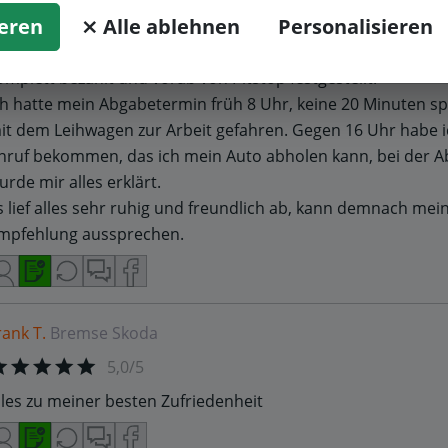
on der Annahme bis Leihwagen bis hin zum abholen lief alle
ieren
⨯ Alle ablehnen
Personalisieren
erfekt.
en Termin habe ich zuvor per Anfrage gemacht, der Preis 
omplett bezahlt und vorab von Pitstop festgestellt.
ch hatte mein Abgabetermin früh 8 Uhr, keine 20 Minuten sp
it dem Leihwagen zur Arbeit gefahren. Gegen 16 Uhr habe i
nruf bekommen, das ich mein Auto abholen kann, bei der 
urde mir alles erklärt.
s lief alles sehr ruhig und freundlich ab, kann demnach mei
mpfehlung aussprechen.
rank T.
Bremse
Skoda
5,0/5
lles zu meiner besten Zufriedenheit