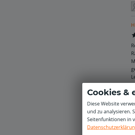
H
R
R
M
g
L
Cookies & 
Diese Website verwen
P
und zu analysieren. 
Seitenfunktionen in 
Datenschutzerkläru
H