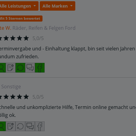
Alle Leistungen
Alle Marken
Mit 5 Sternen bewertet
te W.
Räder, Reifen & Felgen
Ford
5,0/5
erminvergabe und - Einhaltung klappt, bin seit vielen Jahre
undum zufrieden.
Sonstige
5,0/5
chnelle und unkomplizierte Hilfe, Termin online gemacht und
llig ok.