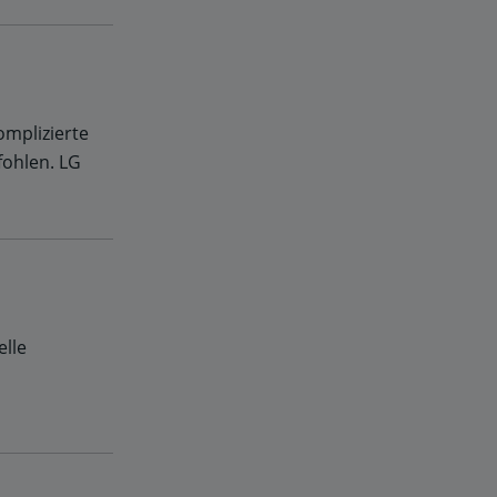
omplizierte
fohlen. LG
elle