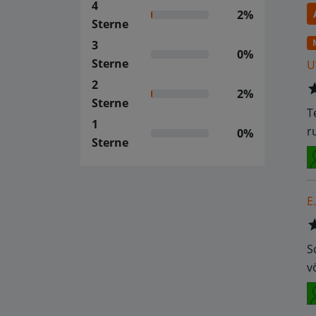
4
2%
Sterne
3
0%
Sterne
U
2
2%
Sterne
T
1
r
0%
Sterne
E.
S
vö