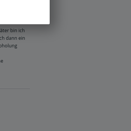
s absolut
war demnach
äter bin ich
ch dann ein
Abholung
ne