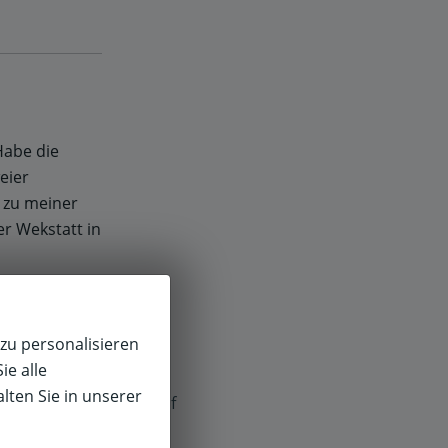
Habe die
eier
l zu meiner
r Wekstatt in
zu personalisieren
ie alle
lten Sie in unserer
f