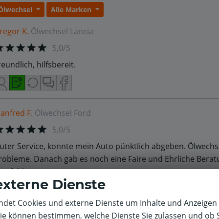
Ölwechsel
Alle Marken
regor K.
Ölwechsel
Lancia
5,0/5
reundlich, hilfsbereit.
anfred F.
Ölwechsel
Ford
5,0/5
uter Service, konnte mein Auto pünktlich abgeben. Ölwechs
robleme. Danach gab es noch eine Faire und Ehrliche Berat
mpfehlen.
externe Dienste
det Cookies und externe Dienste um Inhalte und Anzeigen 
Sie können bestimmen, welche Dienste Sie zulassen und ob S