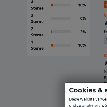
4
10%
Sterne
G
3
0%
Sterne
2
F
2%
Sterne
1
10%
Sterne
M
G
P
E
Cookies & 
Diese Website verwen
und zu analysieren. 