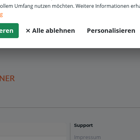
alf P.
Ölwechsel
Renault
vollem Umfang nutzen möchten. Weitere Informationen erha
4,0/5
ng
berraschend gute Arbeit zu fairem Preis
ieren
⨯ Alle ablehnen
Personalisieren
Support
Impressum