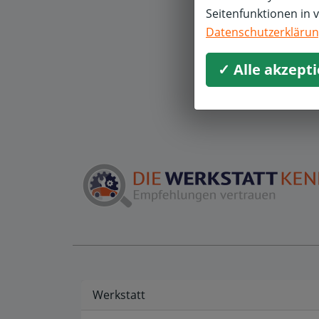
R
Seitenfunktionen in 
Datenschutzerkläru
Ü
✓ Alle akzept
Werkstatt