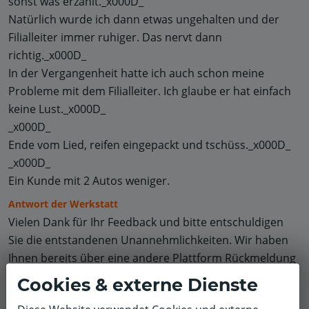
sonst was erzählt._x000D_
Natürlich wurde ich dann etwas ungehalten und der
Filialleiter immer ruhiger. Das nervt dann
richtig._x000D_
In der Vergangenheit hatte ich auch schon meine
Probleme mit dem Filialleiter. Ich glaube er hat einfach
keine Lust._x000D_
_x000D_
Ende vom Lied, reifen eingepackt und tschüss._x000D_
_x000D_
Ein Kunde mit 2 Autos weniger.
Antwort der Werkstatt
Vielen Dank für Ihr Feedback und bitte entschuldigen
Sie die entstandenen Unannehmlichkeiten. Wir haben
Ihnen bereits über eine andere Plattform Rückmeldung
gegeben und hoffen, dass wir Ihre Anliegen damit
Cookies & externe Dienste
klären konnten. Falls noch Fragen offen sind, stehen wir