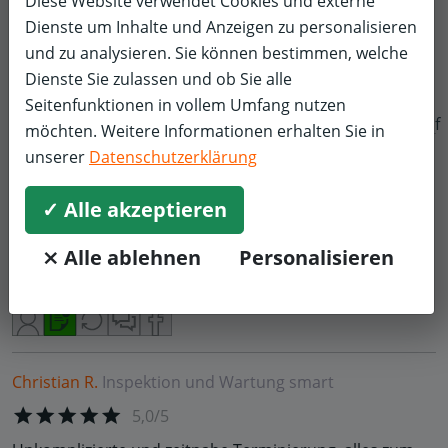
Diese Website verwendet Cookies und externe
Ihnen unter info@pitstop.de gerne zur Verfügung.
Dienste um Inhalte und Anzeigen zu personalisieren
und zu analysieren. Sie können bestimmen, welche
Ihr pitstop.de-Team
Dienste Sie zulassen und ob Sie alle
Seitenfunktionen in vollem Umfang nutzen
f
möchten. Weitere Informationen erhalten Sie in
unserer
Datenschutzerklärung
Mike J.
Inspektion und Wartung
Audi
5,0/5
✓ Alle akzeptieren
Von der Annahme bis zur Rückgabe alles top. Über die
⨯ Alle ablehnen
Personalisieren
vereinbarten Leistungen hinaus war man auch so nett,
die Reifen korrekt angeordnet zu montieren.
Christian R.
Inspektion und Wartung
smart
5,0/5