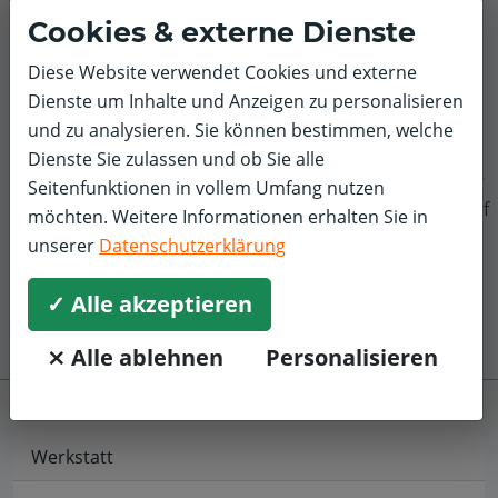
Cookies & externe Dienste
5,0/5
Alles reibungslos verlaufen. Sehr guter Service zum
Diese Website verwendet Cookies und externe
angemessenen Preis.
Dienste um Inhalte und Anzeigen zu personalisieren
und zu analysieren. Sie können bestimmen, welche
Dienste Sie zulassen und ob Sie alle
Seitenfunktionen in vollem Umfang nutzen
f
möchten. Weitere Informationen erhalten Sie in
unserer
Datenschutzerklärung
✓ Alle akzeptieren
⨯ Alle ablehnen
Personalisieren
Werkstatt