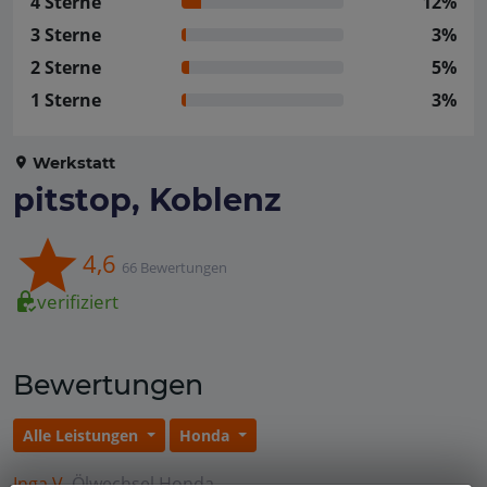
4 Sterne
12%
3 Sterne
3%
2 Sterne
5%
1 Sterne
3%
Werkstatt
pitstop, Koblenz
4,6
66 Bewertungen
verifiziert
Bewertungen
Alle Leistungen
Honda
Inga V.
Ölwechsel
Honda