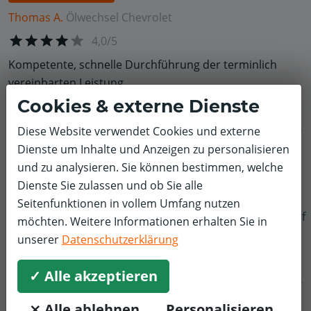
Thomas A.
Ölwechsel
Chevrolet
4,0/5
Kompetente, schnelle Durchführung der terminlich
vereinbarten Leistung.
Cookies & externe Dienste
Diese Website verwendet Cookies und externe
Dienste um Inhalte und Anzeigen zu personalisieren
Thomas H.
Inspektion und Wartung
Hyundai
und zu analysieren. Sie können bestimmen, welche
4,0/5
Dienste Sie zulassen und ob Sie alle
Guter Service, leider wurden bei der online-Buchung
Seitenfunktionen in vollem Umfang nutzen
f
völlig falsche Telefonnummern hinterlegt, so dass uns
möchten. Weitere Informationen erhalten Sie in
die Werkstatt nicht erreichen konnte.
unserer
Datenschutzerklärung
✓ Alle akzeptieren
⨯ Alle ablehnen
Personalisieren