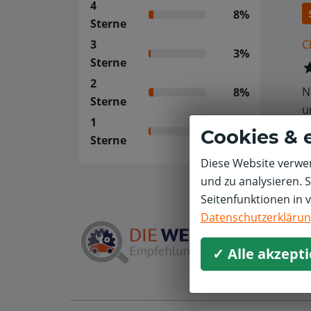
4
8%
Sterne
C
3
3%
Sterne
2
N
8%
Sterne
u
1
3%
Cookies & 
Sterne
Diese Website verwen
und zu analysieren. 
Seitenfunktionen in 
Datenschutzerkläru
✓ Alle akzept