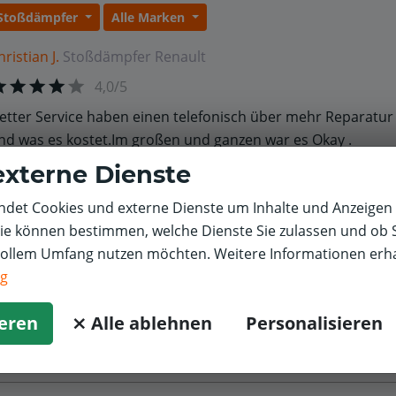
Stoßdämpfer
Alle Marken
hristian J.
Stoßdämpfer
Renault
4,0/5
etter Service haben einen telefonisch über mehr Reparatur 
nd was es kostet.Im großen und ganzen war es Okay .
externe Dienste
det Cookies und externe Dienste um Inhalte und Anzeigen 
Sie können bestimmen, welche Dienste Sie zulassen und ob S
vollem Umfang nutzen möchten. Weitere Informationen erha
ng
ieren
⨯ Alle ablehnen
Personalisieren