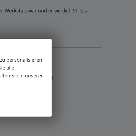
r Werkstatt war und er wirklich Stress
zu personalisieren
ie alle
lten Sie in unserer
f