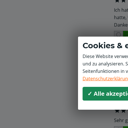
Ich ha
hatte,
Danke
Cookies & 
Bernd 
Diese Website verwen
und zu analysieren. 
Seitenfunktionen in 
Sehr 
Datenschutzerkläru
✓ Alle akzept
Heinri
Sehr g