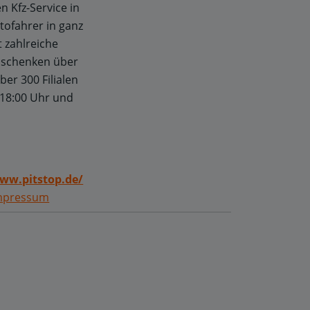
n Kfz-Service in
tofahrer in ganz
 zahlreiche
h schenken über
er 300 Filialen
 18:00 Uhr
und
ww.pitstop.de/
mpressum