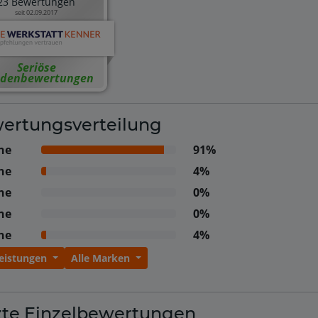
23 Bewertungen
seit 02.09.2017
Seriöse
denbewertungen
ertungsverteilung
ne
91%
ne
4%
ne
0%
ne
0%
ne
4%
Leistungen
Alle Marken
zte Einzelbewertungen