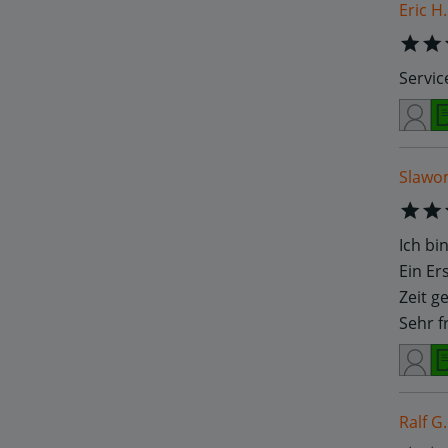
Eric H.
Servic
Slawom
Ich bi
Ein Er
Zeit g
Sehr f
Ralf G.