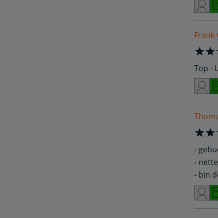
Frank 
Top - 
Thoma
- gebu
- nett
- bin 