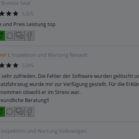
Bremse
Seat
5,0/5
e und Preis Leistung top
ir I.
Inspektion und Wartung
Renault
5,0/5
n sehr zufrieden. Die Fehler der Software wurden gelöscht und
satzfahrzeug wurde mir zur Verfügung gestellt. Für die Erkl
enommen obwohl er im Stress war.
reundliche Beratung!!
Inspektion und Wartung
Volkswagen