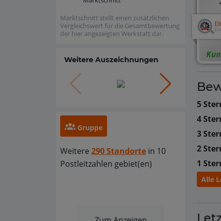
Marktschnitt
Marktschnitt stellt einen zusätzlichen
Vergleichswert für die Gesamtbewertung
der hier angezeigten Werkstatt dar.
Kun
Weitere Auszeichnungen
Bew
5 Ster
4 Ster
Gruppe
3 Ster
2 Ster
Weitere
290 Standorte
in 10
1 Ster
Postleitzahlen gebiet(en)
Alle 
Let
Zum Anzeigen