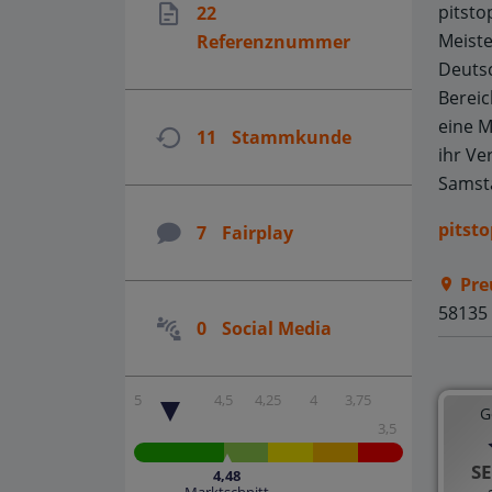
pitsto
22
Meiste
Referenznummer
Deutsc
Bereic
eine M
11
Stammkunde
ihr Ve
Samsta
pitst
7
Fairplay
Pre
58135
0
Social Media
5
4,5
4,25
4
3,75
G
3,5
SE
4,48