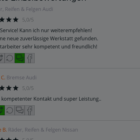
r, Reifen & Felgen
Audi
5,0/5
Service! Kann ich nur weiterempfehlen!
ne neue zuverlässige Werkstatt gefunden.
itarbeiter sehr kompetent und freundlich!
 C.
Bremse
Audi
5,0/5
 kompetenter Kontakt und super Leistung..
e B.
Räder, Reifen & Felgen
Nissan