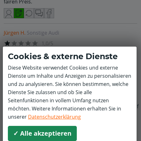
fairen Preis.
Jürgen H.
Sonstige
Audi
1,0/5
Nie wieder!!!
Cookies & externe Dienste
Auto Montag früh 8.00 Uhr nach Absprache abgegeben.
Diese Website verwendet Cookies und externe
Ein klackern im Motor wurde festgestellt. Vermutlich
Dienste um Inhalte und Anzeigen zu personalisieren
Steuerkette.
und zu analysieren. Sie können bestimmen, welche
Auto am Donnerstag wieder abgeholt ohne das etwas
Dienste Sie zulassen und ob Sie alle
gemacht wurde. Keine Zeit, andere Kunden. Montag
Seitenfunktionen in vollem Umfang nutzen
8.30 Uhr das Auto wieder abgegeben, nach Absprache.
f
möchten. Weitere Informationen erhalten Sie in
Es wurde nun festgestellt das man es nicht reparieren
unserer
Datenschutzerklärung
könnte da das erforderliche Werkzeug nicht verfügbar
ist. Dienstag wurde das Auto in eine VW Werkstatt
✓ Alle akzeptieren
verbracht und der Ventieldeckel wurde geöffnet. Da