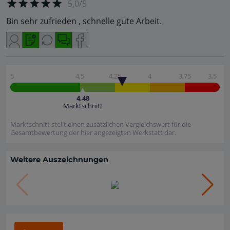
5,0/5
Bin sehr zufrieden , schnelle gute Arbeit.
5
4,5
4,25
4
3,75
3,5
4,48
Marktschnitt
Marktschnitt stellt einen zusätzlichen Vergleichswert für die
Gesamtbewertung der hier angezeigten Werkstatt dar.
Weitere Auszeichnungen