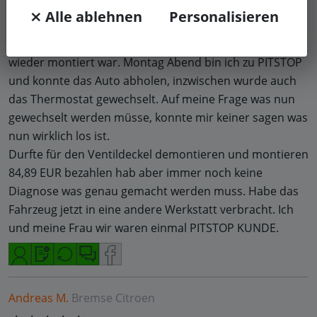
sagte man die Nockenwelle wäre eingelaufen. Die
⨯ Alle ablehnen
Personalisieren
Reparatur habe ich abgelehnt (Arbeitspreise). Bis
Sonnabend habe ich gewartet das der Ventildeckel
wieder montiert war. Montag Abend bin ich zu PITSTOP
und konnte das Auto abholen, inzwischen wurde auch
das Thermostat gewechselt. Auf meine Frage was nun
gewechselt werden müsse, konnte mir keiner sagen was
nun wirklich los ist.
Durfte für den Ventildeckel demontieren und montieren
84,89 EUR bezahlen hab aber immer noch keine
Diagnose was genau gemacht werden muss. Habe das
Fahrzeug jetzt in eine andere Werkstatt verbracht. Ich
und meine Frau wir waren einmal PITSTOP KUNDE.
Andreas M.
Bremse
Citroen