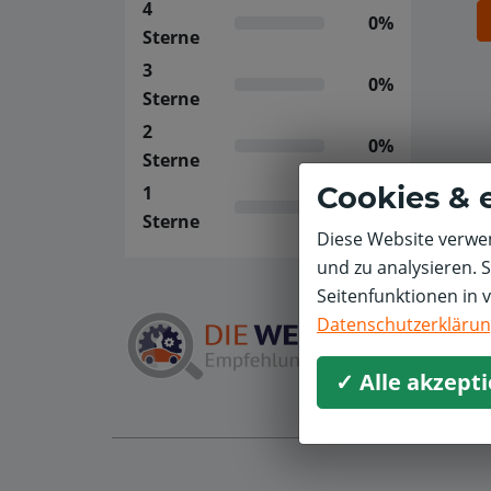
4
0%
Sterne
3
0%
Sterne
2
0%
Sterne
Cookies & 
1
0%
Sterne
Diese Website verwen
und zu analysieren. 
Seitenfunktionen in 
Datenschutzerkläru
✓ Alle akzept