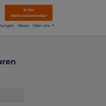
Für
Werkstattbetreiber
hlungen
News
Über uns
uren