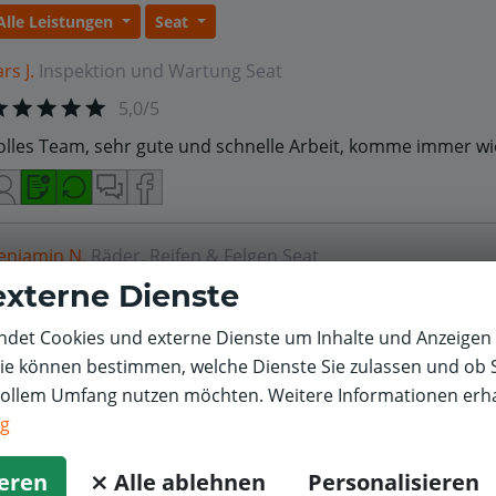
Alle Leistungen
Seat
rs J.
Inspektion und Wartung
Seat
5,0/5
olles Team, sehr gute und schnelle Arbeit, komme immer w
enjamin N.
Räder, Reifen & Felgen
Seat
externe Dienste
5,0/5
eifenwechsel mit Wuchten - hat alles geklappt wie immer
det Cookies und externe Dienste um Inhalte und Anzeigen 
Sie können bestimmen, welche Dienste Sie zulassen und ob S
vollem Umfang nutzen möchten. Weitere Informationen erha
ng
ieren
⨯ Alle ablehnen
Personalisieren