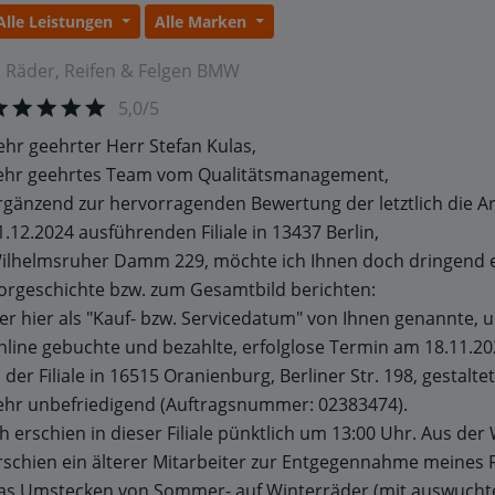
Alle Leistungen
Alle Marken
.
Räder, Reifen & Felgen
BMW
5,0/5
ehr geehrter Herr Stefan Kulas,
ehr geehrtes Team vom Qualitätsmanagement,
rgänzend zur hervorragenden Bewertung der letztlich die A
1.12.2024 ausführenden Filiale in 13437 Berlin,
ilhelmsruher Damm 229, möchte ich Ihnen doch dringend 
orgeschichte bzw. zum Gesamtbild berichten:
er hier als "Kauf- bzw. Servicedatum" von Ihnen genannte, 
nline gebuchte und bezahlte, erfolglose Termin am 18.11.20
n der Filiale in 16515 Oranienburg, Berliner Str. 198, gestalte
ehr unbefriedigend (Auftragsnummer: 02383474).
ch erschien in dieser Filiale pünktlich um 13:00 Uhr. Aus der
rschien ein älterer Mitarbeiter zur Entgegennahme meines 
as Umstecken von Sommer- auf Winterräder (mit auswuchten)