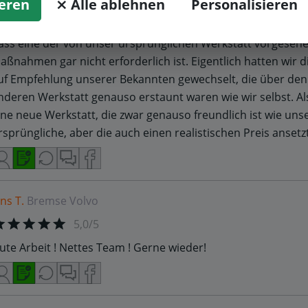
5,0/5
ieren
⨯ Alle ablehnen
Personalisieren
er Kontakt war super freundlich, wobei die Werkstatt auch fe
ass eine der von unser ursprünglichen Werkstatt vorgeseh
aßnahmen gar nicht erforderlich ist. Eigentlich hatten wir d
uf Empfehlung unserer Bekannten gewechselt, die über den
nderen Werkstatt genauso erstaunt waren wie wir selbst. Al
ine neue Werkstatt, die zwar genauso freundlich ist wie uns
rsprüngliche, aber die auch einen realistischen Preis ansetzt
ens T.
Bremse
Volvo
5,0/5
ute Arbeit ! Nettes Team ! Gerne wieder!