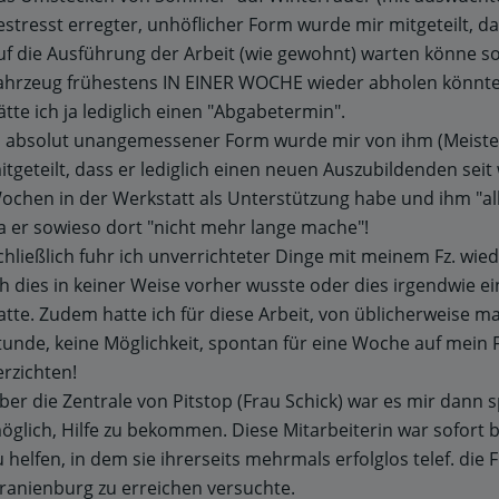
estresst erregter, unhöflicher Form wurde mir mitgeteilt, da
uf die Ausführung der Arbeit (wie gewohnt) warten könne 
ahrzeug frühestens IN EINER WOCHE wieder abholen könnte.
ätte ich ja lediglich einen "Abgabetermin".
n absolut unangemessener Form wurde mir von ihm (Meist
itgeteilt, dass er lediglich einen neuen Auszubildenden sei
ochen in der Werkstatt als Unterstützung habe und ihm "alle
a er sowieso dort "nicht mehr lange mache"!
chließlich fuhr ich unverrichteter Dinge mit meinem Fz. wie
ch dies in keiner Weise vorher wusste oder dies irgendwie e
atte. Zudem hatte ich für diese Arbeit, von üblicherweise ma
tunde, keine Möglichkeit, spontan für eine Woche auf mein 
erzichten!
ber die Zentrale von Pitstop (Frau Schick) war es mir dann 
öglich, Hilfe zu bekommen. Diese Mitarbeiterin war sofort 
u helfen, in dem sie ihrerseits mehrmals erfolglos telef. die Fi
ranienburg zu erreichen versuchte.