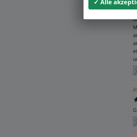
✓ Alle akzept
D
d
M
a
a
e
u
J
G