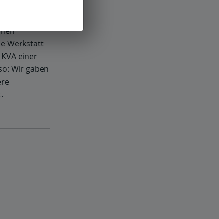
ststellte,
enen
ie Werkstatt
 KVA einer
so: Wir gaben
ere
.