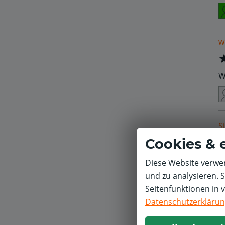
w
W
S
Cookies & 
S
Diese Website verwen
und zu analysieren. 
Seitenfunktionen in 
Datenschutzerkläru
S