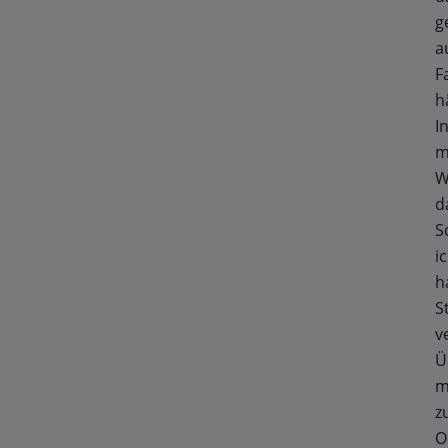
g
a
F
h
I
m
W
d
S
i
h
S
v
Ü
m
z
O