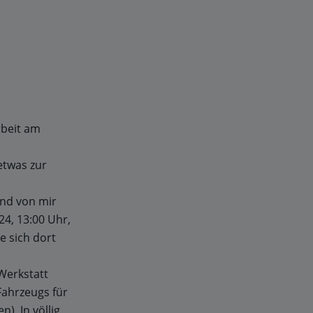
rbeit am
etwas zur
und von mir
24, 13:00 Uhr,
te sich dort
 Werkstatt
Fahrzeugs für
. In völlig