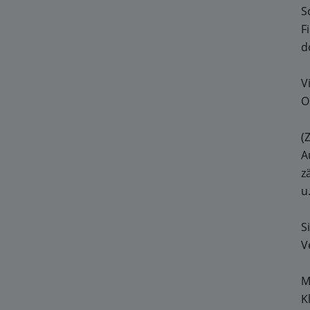
S
F
d
V
O
(
A
z
u
S
V
M
K