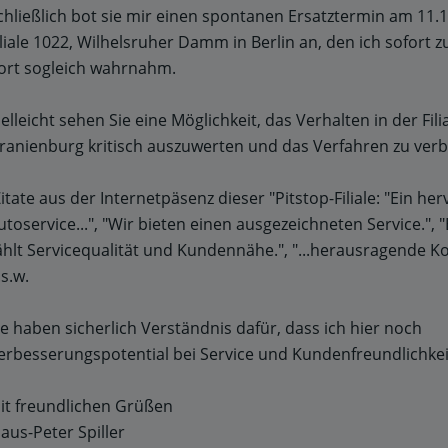
chließlich bot sie mir einen spontanen Ersatztermin am 11.1
iliale 1022, Wilhelsruher Damm in Berlin an, den ich sofort 
ort sogleich wahrnahm.
ielleicht sehen Sie eine Möglichkeit, das Verhalten in der Filia
ranienburg kritisch auszuwerten und das Verfahren zu verb
Zitate aus der Internetpäsenz dieser "Pitstop-Filiale: "Ein h
utoservice...", "Wir bieten einen ausgezeichneten Service.", "
ählt Servicequalität und Kundennähe.", "...herausragende 
.s.w.
ie haben sicherlich Verständnis dafür, dass ich hier noch
erbesserungspotential bei Service und Kundenfreundlichkei
it freundlichen Grüßen
laus-Peter Spiller