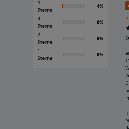
4
4%
Sterne
P
3
0%
Sterne
2
S
0%
Sterne
s
1
e
0%
Sterne
1
W
V
D
o
i
s
I
e
d