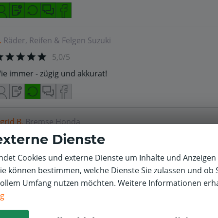
.
Räder, Reifen & Felgen
Suzuki
5,0/5
ie immer - zügig und akkurat!
igrid B.
Bremse
Honda
externe Dienste
5,0/5
uper und zuverlässig gelaufen...gerne wieder!!
det Cookies und externe Dienste um Inhalte und Anzeigen 
Sie können bestimmen, welche Dienste Sie zulassen und ob S
vollem Umfang nutzen möchten. Weitere Informationen erha
ng
tefan W.
Bremse
Renault