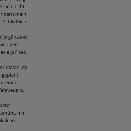
ss ich nicht
sondern mein
 Schließlich
er)ergänzend
t wenigen
s egal" sei,
der davon, da
ingeplant
x. einer
Fahrzeug zu
später
bemüht, mir
liale in