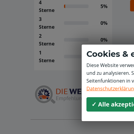
4
5%
Sterne
3
0%
Sterne
2
0%
Sterne
Cookies & 
1
0%
Sterne
Diese Website verwen
und zu analysieren. 
Seitenfunktionen in 
Datenschutzerkläru
✓ Alle akzept