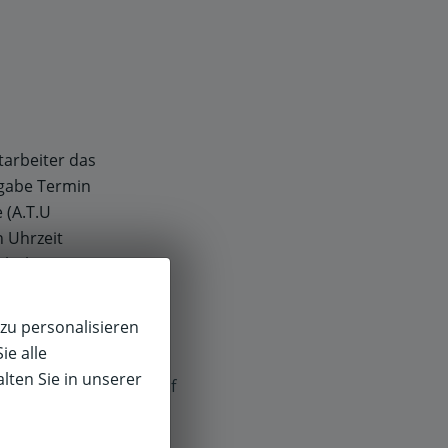
tarbeiter das
bgabe Termin
 (A.T.U
 Uhrzeit
ht länger wie
 bei
zu personalisieren
ie alle
lten Sie in unserer
f