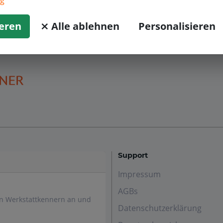
ng
ieren
⨯ Alle ablehnen
Personalisieren
Support
Impressum
AGBs
en Werkstattkennern an und
Datenschutzerklärung