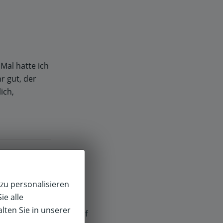
Mal hatte ich
r gut, der
ich,
zu personalisieren
usch der
ie alle
lten Sie in unserer
f