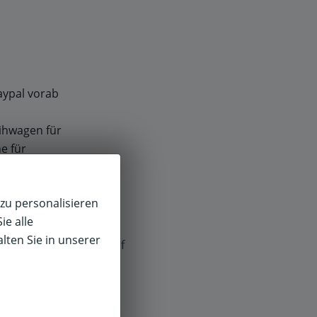
paypal vorab
eihwagen für
e für
empfehlen die
zu personalisieren
ie alle
lten Sie in unserer
f