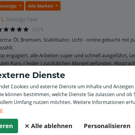
Sonstige
Alle Marken
 L.
Sonstige
Opel
5,0/5
ectra: Öl, Bremsen, Stabilisator, Licht - online gebucht mit 
ezahlt.
op engagiert, alle Arbeiten super und schnell ausgeführt, L
uten Kurs, ( leider ) zusätzlichen Mangel gefunden, Absprach
olgetermin, freundlich und humorvoll alles erklärt - nur zu 
externe Dienste
ungs!!!
det Cookies und externe Dienste um Inhalte und Anzeigen 
Sie können bestimmen, welche Dienste Sie zulassen und ob S
vollem Umfang nutzen möchten. Weitere Informationen erha
ng
ieren
⨯ Alle ablehnen
Personalisieren