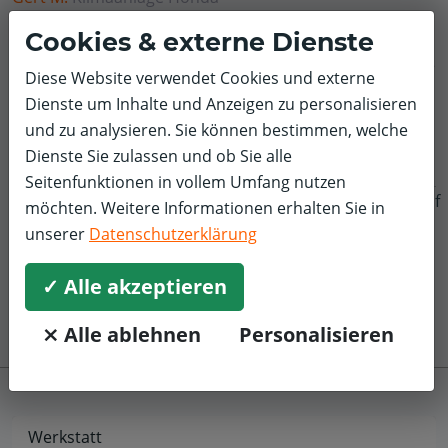
5,0/5
Cookies & externe Dienste
Pit Stop in Werdau ist sehr zu empfehlen. Eine sehr gute
Diese Website verwendet Cookies und externe
Beratung und schnelle Instandsetzung der Klimaanlage.
Dienste um Inhalte und Anzeigen zu personalisieren
Das Personal ist sehr freundlich.
und zu analysieren. Sie können bestimmen, welche
Dienste Sie zulassen und ob Sie alle
Seitenfunktionen in vollem Umfang nutzen
f
möchten. Weitere Informationen erhalten Sie in
unserer
Datenschutzerklärung
✓ Alle akzeptieren
⨯ Alle ablehnen
Personalisieren
Werkstatt