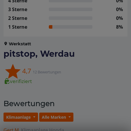
4 Sterne
0%
3 Sterne
0%
2 Sterne
0%
1 Sterne
8%
Werkstatt
pitstop, Werdau
4,7
12 Bewertungen
verifiziert
Bewertungen
Klimaanlage
Alle Marken
Gert M.
Klimaanlage
Honda