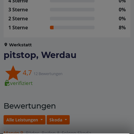
4 Sterne
0%
3 Sterne
0%
2 Sterne
0%
1 Sterne
8%
Werkstatt
pitstop, Werdau
4,7
12 Bewertungen
verifiziert
Bewertungen
Alle Leistungen
Skoda
Marvin R.
Räder, Reifen & Felgen
Skoda