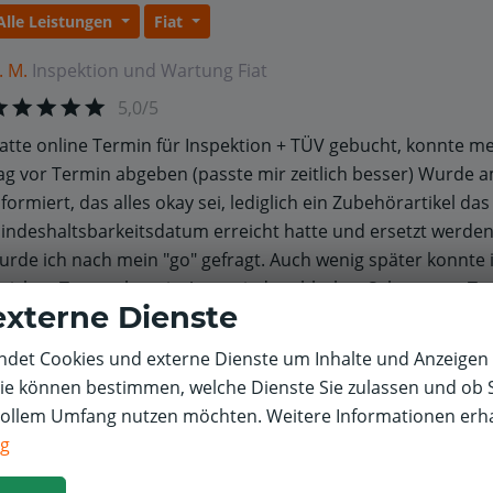
Alle Leistungen
Fiat
. M.
Inspektion und Wartung
Fiat
5,0/5
atte online Termin für Inspektion + TÜV gebucht, konnte me
ag vor Termin abgeben (passte mir zeitlich besser) Wurde 
nformiert, das alles okay sei, lediglich ein Zubehörartikel das
indeshaltsbarkeitsdatum erreicht hatte und ersetzt werde
urde ich nach mein "go" gefragt. Auch wenig später konnte
leichen Tag noch mein Auto wieder abholen. Sehr nettes Te
externe Dienste
nfo für Kunden:nehmt Euch Zeit für den Papierkram beim 
bholen. Die Jungs machen auch nur Ihren Job. Bin erneut se
det Cookies und externe Dienste um Inhalte und Anzeigen 
ie damals schon, komme bei gegebenen Anlass wieder zu E
Sie können bestimmen, welche Dienste Sie zulassen und ob S
vollem Umfang nutzen möchten. Weitere Informationen erha
ng