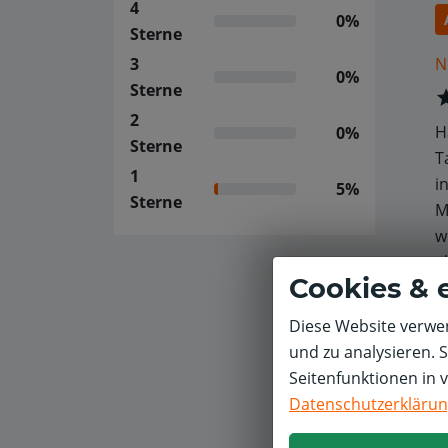
4
0%
Sterne
N
3
0%
Sterne
2
H
0%
Sterne
T
1
i
5%
Sterne
M
w
g
Cookies & 
I
A
Diese Website verwen
w
und zu analysieren. 
Seitenfunktionen in 
Datenschutzerkläru