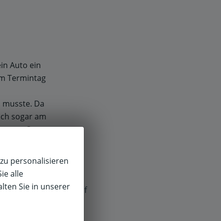
in Auto ein
am Termintag
n musste. Da
 ich sogar am
am vor Ort.
Abgeben und
hr zufrieden,
zu personalisieren
uch.
ie alle
lten Sie in unserer
f