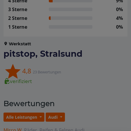
4 Sterne
9%
3 Sterne
0%
2 Sterne
4%
1 Sterne
0%
Werkstatt
pitstop, Stralsund
4,8
23 Bewertungen
verifiziert
Bewertungen
Alle Leistungen
Audi
Mirco W.
Räder, Reifen & Felgen
Audi