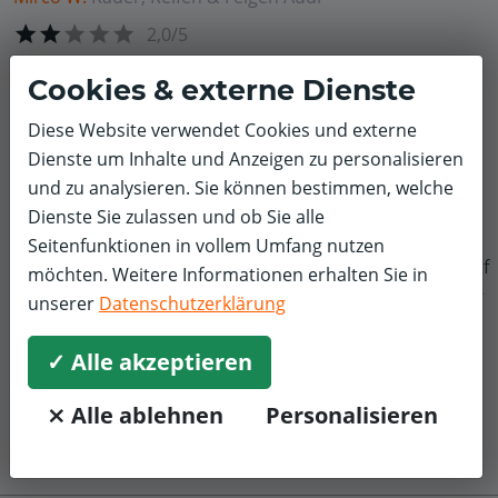
2,0/5
Sehr freundliches Personal , gute Beratung aber die
Cookies & externe Dienste
Umsetzung ist eine Katastrophe. Ich war zum Reifen
tauschen da und es hat geschlagene 6,5 Stunden
Diese Website verwendet Cookies und externe
gedauert. Und als Dankeschön gab es an 2 felgen noch
Dienste um Inhalte und Anzeigen zu personalisieren
Macken ..da müssen die jungs vor Ort noch ein bisschen
und zu analysieren. Sie können bestimmen, welche
mühe geben.
Dienste Sie zulassen und ob Sie alle
Seitenfunktionen in vollem Umfang nutzen
f
möchten. Weitere Informationen erhalten Sie in
unserer
Datenschutzerklärung
✓ Alle akzeptieren
⨯ Alle ablehnen
Personalisieren