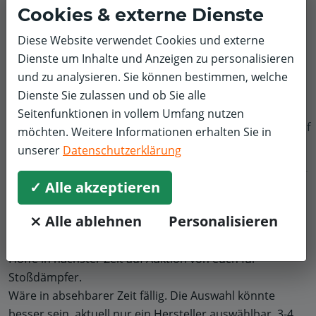
Cookies & externe Dienste
Das ist eine Unverschämtheit, zumal es sich beim
Beispiel explizit um meinen Fahrzeugtyp handelt. Hier
Diese Website verwendet Cookies und externe
muss PITSTOP sich an die Angabe in der Rechnung
Dienste um Inhalte und Anzeigen zu personalisieren
halten, und nicht mit extrem höheren Preisen die
und zu analysieren. Sie können bestimmen, welche
Einnahmen schönen. Deshalb nur 3 von 5 Sternen
Dienste Sie zulassen und ob Sie alle
Letztendlich sind dann aber keine Zusatzkosten
Seitenfunktionen in vollem Umfang nutzen
entstanden, weil der Austausch nicht erforderlicjh war.
f
möchten. Weitere Informationen erhalten Sie in
unserer
Datenschutzerklärung
✓ Alle akzeptieren
Jens T.
Bremse
Audi
5,0/5
⨯ Alle ablehnen
Personalisieren
Preis Leistung waren Super, komme gerne wieder.
Hoffe in nächster Zeit auf Auktion von euch für
Stoßdämpfer.
Wäre in absehbarer Zeit fällig. Die Auswahl könnte
besser sein, aktuell nur ein Hersteller auswählbar. 3-4