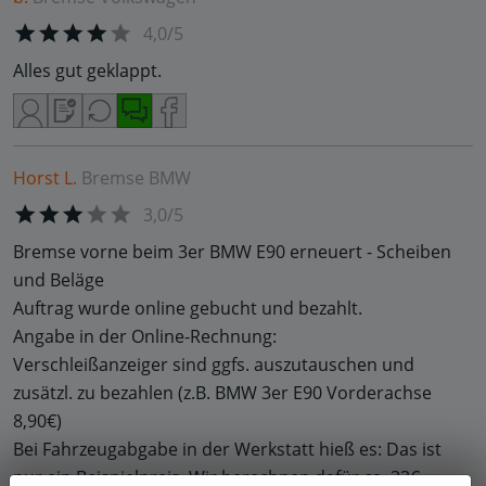
4,0/5
Alles gut geklappt.
Horst L.
Bremse
BMW
3,0/5
Bremse vorne beim 3er BMW E90 erneuert - Scheiben
und Beläge
Auftrag wurde online gebucht und bezahlt.
Angabe in der Online-Rechnung:
Verschleißanzeiger sind ggfs. auszutauschen und
zusätzl. zu bezahlen (z.B. BMW 3er E90 Vorderachse
8,90€)
Bei Fahrzeugabgabe in der Werkstatt hieß es: Das ist
nur ein Beispielpreis. Wir berechnen dafür ca. 33€