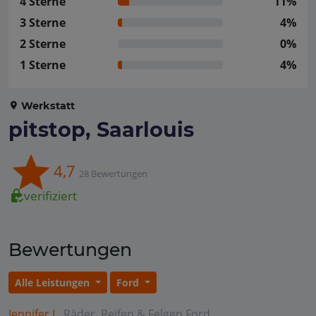
4 Sterne
11%
3 Sterne
4%
2 Sterne
0%
1 Sterne
4%
Werkstatt
pitstop, Saarlouis
4,7
28 Bewertungen
verifiziert
Bewertungen
Alle Leistungen
Ford
Jennifer L.
Räder, Reifen & Felgen
Ford