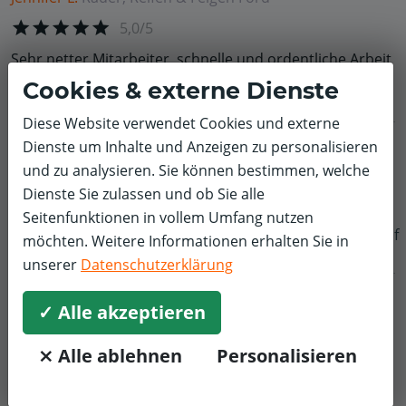
5,0/5
Sehr netter Mitarbeiter, schnelle und ordentliche Arbeit
Cookies & externe Dienste
Diese Website verwendet Cookies und externe
Dienste um Inhalte und Anzeigen zu personalisieren
Otto R.
Bremse
Ford
und zu analysieren. Sie können bestimmen, welche
5,0/5
Dienste Sie zulassen und ob Sie alle
alles ok
Seitenfunktionen in vollem Umfang nutzen
f
möchten. Weitere Informationen erhalten Sie in
unserer
Datenschutzerklärung
✓ Alle akzeptieren
⨯ Alle ablehnen
Personalisieren