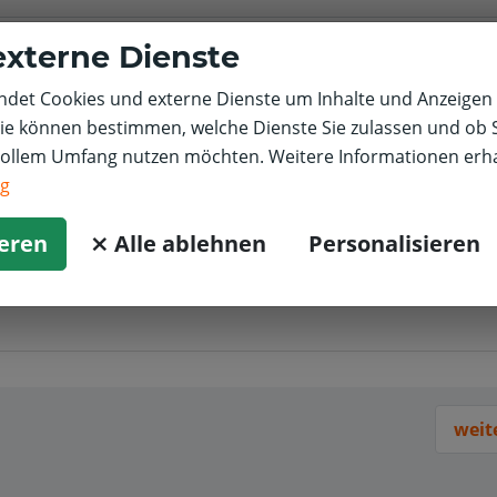
 öffentlich mitteilen will
externe Dienste
det Cookies und externe Dienste um Inhalte und Anzeigen 
Sie können bestimmen, welche Dienste Sie zulassen und ob S
vollem Umfang nutzen möchten. Weitere Informationen erha
ng
ieren
⨯ Alle ablehnen
Personalisieren
weit