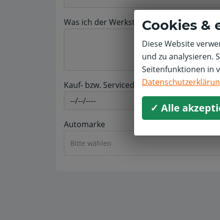
Was ich der Werkstatt ergänzend, aber nicht
Cookies & 
Diese Website verwen
und zu analysieren. 
Seitenfunktionen in 
Datenschutzerkläru
Kauf- bzw. Servicedatum *
✓ Alle akzept
Automarke
Bitte wählen