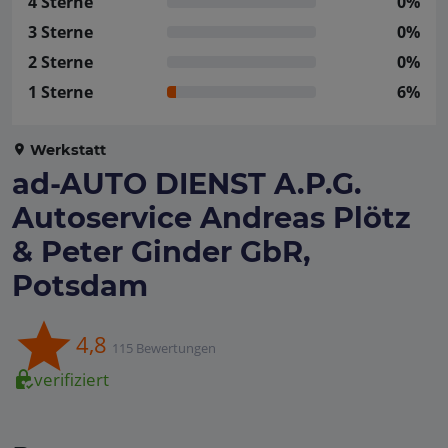
4 Sterne
0%
3 Sterne
0%
2 Sterne
0%
1 Sterne
6%
Werkstatt
ad-AUTO DIENST A.P.G.
Autoservice Andreas Plötz
& Peter Ginder GbR,
Potsdam
4,8
115 Bewertungen
verifiziert