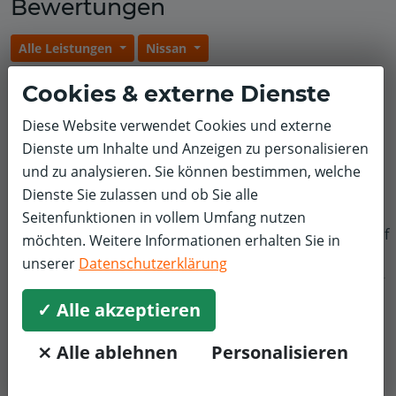
Bewertungen
Alle Leistungen
Nissan
Andreas G.
Sonstige
Nissan
Cookies & externe Dienste
5,0/5
Diese Website verwendet Cookies und externe
Sehr freundlicher und kompetenter Service. Erfreut war
Dienste um Inhalte und Anzeigen zu personalisieren
ich außerordentlich über die Schnelligkeit der
und zu analysieren. Sie können bestimmen, welche
Reparaturen und das gute Preis/Leistungsverhältnis.
Dienste Sie zulassen und ob Sie alle
Unbedingt zu empfehlen!
Seitenfunktionen in vollem Umfang nutzen
f
möchten. Weitere Informationen erhalten Sie in
unserer
Datenschutzerklärung
✓ Alle akzeptieren
⨯ Alle ablehnen
Personalisieren