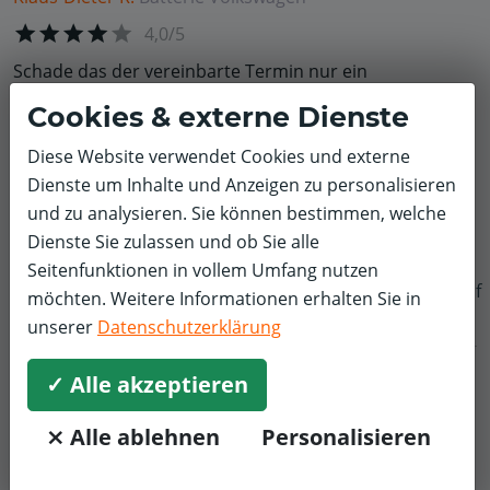
4,0/5
Schade das der vereinbarte Termin nur ein
Abgabetermin war, und die Batterie laut Aussage des
Cookies & externe Dienste
Kollegen Welcher den PKW in Empfang genommen hat,
erst noch aufgeladen werden musste. Obwohl ich
Diese Website verwendet Cookies und externe
mindestens 7 Tage vorher den Termin gemacht hatte.
Dienste um Inhalte und Anzeigen zu personalisieren
So musste ich erst wieder von Pirna nach Hause fahren.
und zu analysieren. Sie können bestimmen, welche
Und Nachmittags eben wieder von Heidenau nach Pirna
Dienste Sie zulassen und ob Sie alle
kommen.
Seitenfunktionen in vollem Umfang nutzen
f
möchten. Weitere Informationen erhalten Sie in
unserer
Datenschutzerklärung
✓ Alle akzeptieren
⨯ Alle ablehnen
Personalisieren