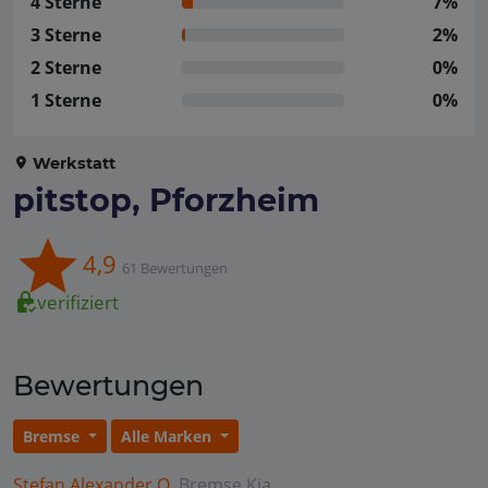
4 Sterne
7%
3 Sterne
2%
2 Sterne
0%
1 Sterne
0%
Werkstatt
pitstop, Pforzheim
4,9
61 Bewertungen
verifiziert
Bewertungen
Bremse
Alle Marken
Stefan Alexander Q.
Bremse
Kia