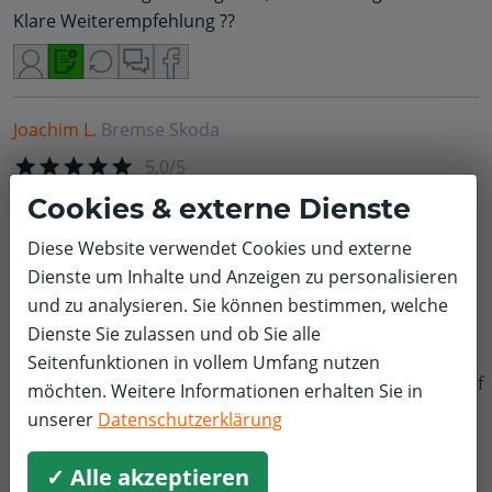
Klare Weiterempfehlung ??
Joachim L.
Bremse
Skoda
5,0/5
Cookies & externe Dienste
Super freundliches, kompetentes Team.
Diese Website verwendet Cookies und externe
Alles unproblematisch und super flott perfekt erledigt!
Dienste um Inhalte und Anzeigen zu personalisieren
und zu analysieren. Sie können bestimmen, welche
Fairer Preis und super einfache Termin Vereinbarung
Dienste Sie zulassen und ob Sie alle
über die Web-Seite.
Seitenfunktionen in vollem Umfang nutzen
f
möchten. Weitere Informationen erhalten Sie in
...da kann so manche Vertragshändler-Werkstatt
unserer
Datenschutzerklärung
schlicht einpacken!
✓ Alle akzeptieren