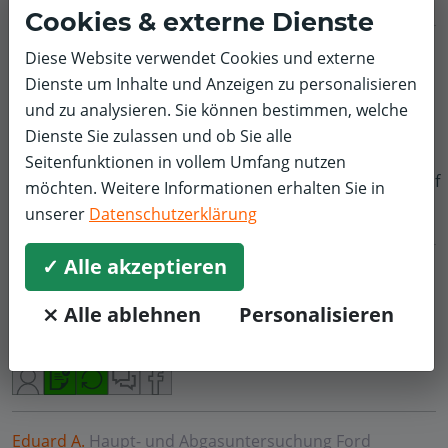
Cookies & externe Dienste
Verena F.
Inspektion und Wartung
Ford
Diese Website verwendet Cookies und externe
Dienste um Inhalte und Anzeigen zu personalisieren
5,0/5
und zu analysieren. Sie können bestimmen, welche
Die Fahrzeugabgabe ging recht schnell.
Dienste Sie zulassen und ob Sie alle
Ersatzfahrzeug war sauber.
Seitenfunktionen in vollem Umfang nutzen
Inspektion wurde ordentlich gemacht.
f
möchten. Weitere Informationen erhalten Sie in
unserer
Datenschutzerklärung
✓ Alle akzeptieren
Ralph H.
Räder, Reifen & Felgen
Ford
5,0/5
⨯ Alle ablehnen
Personalisieren
Abwicklung pünktlich wie vereinbart.
Eduard A.
Haupt- und Abgasuntersuchung
Ford