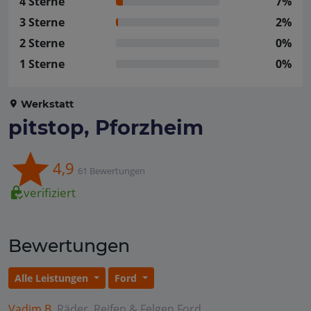
4 Sterne
7%
3 Sterne
2%
2 Sterne
0%
1 Sterne
0%
Werkstatt
pitstop, Pforzheim
4,9
61 Bewertungen
verifiziert
Bewertungen
Alle Leistungen
Ford
Vadim B.
Räder, Reifen & Felgen
Ford