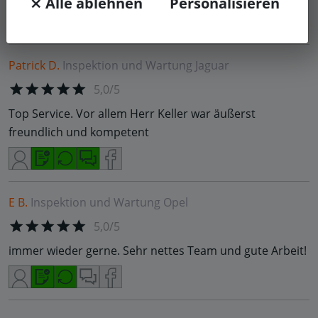
⨯ Alle ablehnen
Personalisieren
Patrick D.
Inspektion und Wartung
Jaguar
5,0/5
Top Service. Vor allem Herr Keller war äußerst
freundlich und kompetent
E B.
Inspektion und Wartung
Opel
5,0/5
immer wieder gerne. Sehr nettes Team und gute Arbeit!