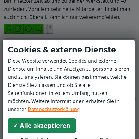
Bin in letzter Zeit ab und zu bei der Werkstatt und voll
zufrieden. Vorallem sehr nette Mitarbeiter, findet man
auch nicht überall. Kann ich nur weiterempfehlen.
Susanne T.
Inspektion und Wartung
Mitsubishi
Cookies & externe Dienste
5,0/5
Diese Website verwendet Cookies und externe
Superfreundlich und professionell.
Dienste um Inhalte und Anzeigen zu personalisieren
und zu analysieren. Sie können bestimmen, welche
Dienste Sie zulassen und ob Sie alle
Seitenfunktionen in vollem Umfang nutzen
f
Rafal L.
Inspektion und Wartung
BMW
möchten. Weitere Informationen erhalten Sie in
unserer
Datenschutzerklärung
5,0/5
Sehr netter und vor allem ehrlicher Mitarbeiter. Höflich,
✓ Alle akzeptieren
kompetent und sehr hilfsbereit. Neue Werkstatt für die
Zukunft ist gefunden.