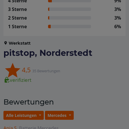
4 Sterne
9%
3 Sterne
3%
2 Sterne
3%
1 Sterne
6%
Werkstatt
pitstop, Norderstedt
4,5
35 Bewertungen
verifiziert
Bewertungen
Alle Leistungen
Mercedes
Anja S.
Batterie
Mercedes