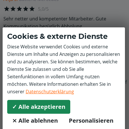
5,0/5
Sehr netter und kompetenter Mitarbeiter. Gute
Kommunikation bezüglich Abholung.
Cookies & externe Dienste
Diese Website verwendet Cookies und externe
Dienste um Inhalte und Anzeigen zu personalisieren
Zsolt E.
Inspektion und Wartung
Mercedes
und zu analysieren. Sie können bestimmen, welche
5,0/5
Dienste Sie zulassen und ob Sie alle
Gutes, bequemes WEB basierendes Angebots- und
Seitenfunktionen in vollem Umfang nutzen
Anmeldeverfahren. Guter Service in Norderstedt.
f
möchten. Weitere Informationen erhalten Sie in
unserer
Datenschutzerklärung
✓ Alle akzeptieren
⨯ Alle ablehnen
Personalisieren