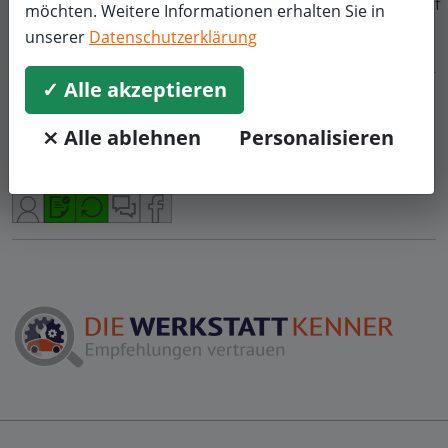
Mitarbeiter vor Ort
f
möchten. Weitere Informationen erhalten Sie in
unserer
Datenschutzerklärung
✓ Alle akzeptieren
murat d.
Räder, Reifen & Felgen
Mercedes
⨯ Alle ablehnen
Personalisieren
5,0/5
Wie immer alles super