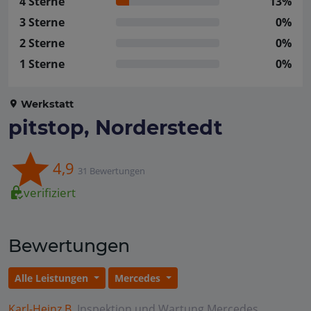
4 Sterne
13%
3 Sterne
0%
2 Sterne
0%
1 Sterne
0%
Werkstatt
pitstop, Norderstedt
4,9
31 Bewertungen
verifiziert
Bewertungen
Alle Leistungen
Mercedes
Karl-Heinz B.
Inspektion und Wartung
Mercedes