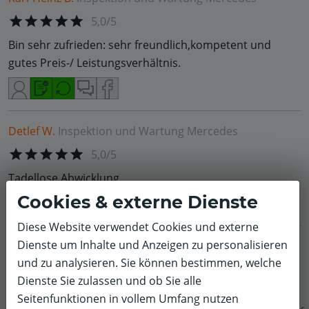
5,0/5
Bin sehr zufrieden: sehr freundlich,kompetent und
gutes Preis-/ Leistungsverhältnis.
Detlef W.
Inspektion und Wartung
Mercedes
5,0/5
Tadellose Abwicklung
Cookies & externe Dienste
Diese Website verwendet Cookies und externe
Dienste um Inhalte und Anzeigen zu personalisieren
Detlef W.
Inspektion und Wartung
Mercedes
und zu analysieren. Sie können bestimmen, welche
5,0/5
Dienste Sie zulassen und ob Sie alle
Ein total kompetenter und zuvorkommender
Seitenfunktionen in vollem Umfang nutzen