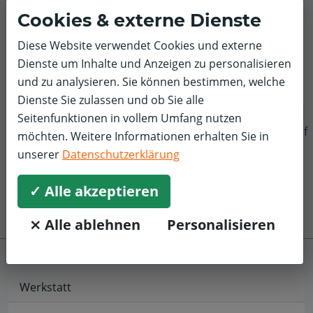
Cookies & externe Dienste
5,0/5
Top Service! Zuverlässig und schnelle Abwicklung. Preis
Diese Website verwendet Cookies und externe
Leistung 5*!!
Dienste um Inhalte und Anzeigen zu personalisieren
und zu analysieren. Sie können bestimmen, welche
Dienste Sie zulassen und ob Sie alle
Seitenfunktionen in vollem Umfang nutzen
f
möchten. Weitere Informationen erhalten Sie in
unserer
Datenschutzerklärung
✓ Alle akzeptieren
⨯ Alle ablehnen
Personalisieren
Werkstatt