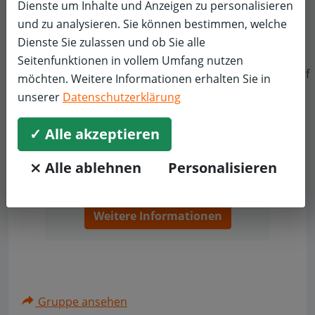
Dienste um Inhalte und Anzeigen zu personalisieren
und zu analysieren. Sie können bestimmen, welche
Weitere
62 Standorte
in 10 Postleitzahlen
Dienste Sie zulassen und ob Sie alle
gebiet(en)
Seitenfunktionen in vollem Umfang nutzen
f
möchten. Weitere Informationen erhalten Sie in
unserer
Datenschutzerklärung
Zum Anzeigen dieses Bereiches ist Ihr
✓ Alle akzeptieren
Einverständnis mit dem Laden von
"Google Maps" erforderlich.
⨯ Alle ablehnen
Personalisieren
✓ Akzeptieren
Weitere Informationen
Gruppe ansehen