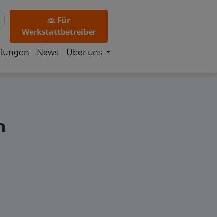
Für
Werkstattbetreiber
hlungen
News
Über uns
h