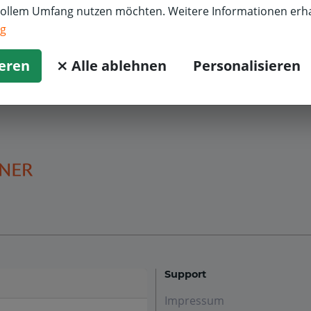
vollem Umfang nutzen möchten. Weitere Informationen erha
it freundlichen Grüßen
ng
hr pitstop.de-Team
ieren
⨯ Alle ablehnen
Personalisieren
Support
Impressum