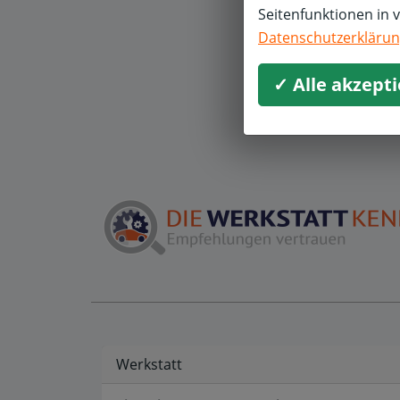
Seitenfunktionen in 
M
Datenschutzerkläru
I
✓ Alle akzept
Werkstatt