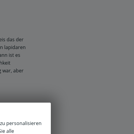
eis das der
en lapidaren
nn ist es
hkeit
g war, aber
gen
Sie beim
zu personalisieren
n.
ie alle