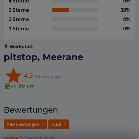
4 Sterne
0%
3 Sterne
38%
2 Sterne
0%
1 Sterne
0%
Werkstatt
pitstop, Meerane
4,3
8 Bewertungen
verifiziert
Bewertungen
Alle Leistungen
Audi
Andre S.
Bremse
Audi