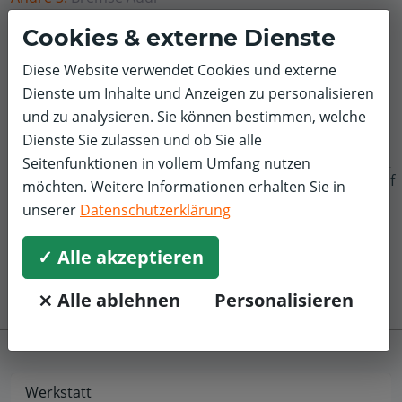
5,0/5
Cookies & externe Dienste
Sehr freundliche und kompetente Beratung sowie eine
Diese Website verwendet Cookies und externe
sehr gute Ausführung der Reparatur! Jederzeit gerne
Dienste um Inhalte und Anzeigen zu personalisieren
wieder!
und zu analysieren. Sie können bestimmen, welche
Dienste Sie zulassen und ob Sie alle
Seitenfunktionen in vollem Umfang nutzen
f
möchten. Weitere Informationen erhalten Sie in
unserer
Datenschutzerklärung
✓ Alle akzeptieren
⨯ Alle ablehnen
Personalisieren
Werkstatt