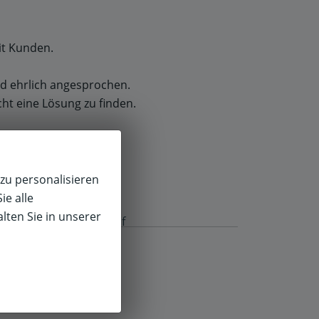
it Kunden.
nd ehrlich angesprochen.
ht eine Lösung zu finden.
zu personalisieren
ie alle
lten Sie in unserer
f