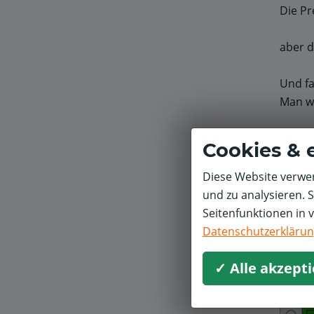
Die Pr
aber 
Und fa
Man wi
alles 
Cookies & 
- Viele
Diese Website verwen
und zu analysieren. 
Seitenfunktionen in 
Datenschutzerkläru
Michal
✓ Alle akzept
Schnel