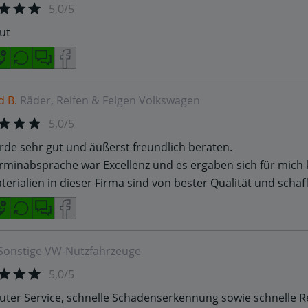
5,0/5
ut
d B.
Räder, Reifen & Felgen
Volkswagen
5,0/5
rde sehr gut und äußerst freundlich beraten.
rminabsprache war Excellenz und es ergaben sich für mich 
terialien in dieser Firma sind von bester Qualität und scha
Sonstige
VW-Nutzfahrzeuge
5,0/5
uter Service, schnelle Schadenserkennung sowie schnelle 