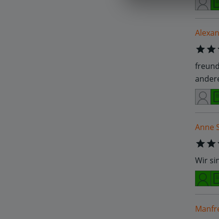
Alexan
freund
andere
Anne S
Wir si
Manfr