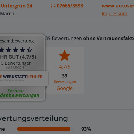
Untergrün 24
07665/3598
www.autoserv
 March
Impressum
39 Bewertungen
ohne Vertrauensfakt
esamtbewertung
HR GUT (4,7/5)
15 Bewertungen
4,7/5
seit 31.10.2015
39
Bewertungen
Google
Seriöse
denbewertungen
ertungsverteilung
ne
93%