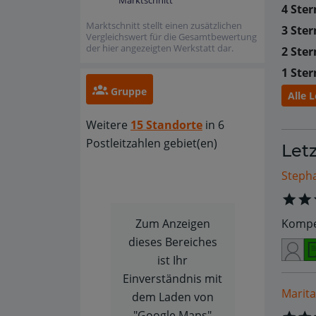
Marktschnitt
4 Ster
Marktschnitt stellt einen zusätzlichen
3 Ster
Vergleichswert für die Gesamtbewertung
der hier angezeigten Werkstatt dar.
2 Ster
1 Ster
Gruppe
Alle 
Weitere
15 Standorte
in 6
Postleitzahlen gebiet(en)
Let
Stepha
Kompet
Zum Anzeigen
dieses Bereiches
ist Ihr
Einverständnis mit
Marita
dem Laden von
"Google Maps"