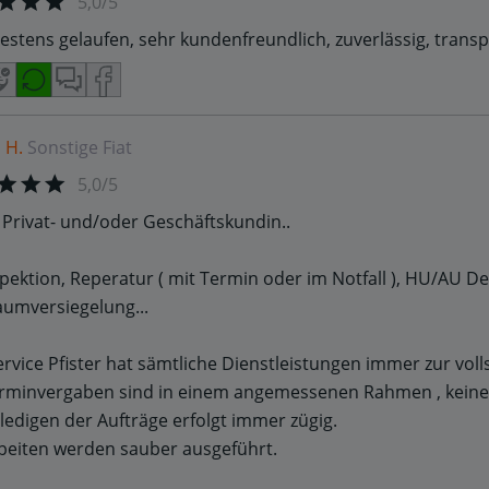
5,0/5
bestens gelaufen, sehr kundenfreundlich, zuverlässig, tran
 H.
Sonstige
Fiat
5,0/5
 Privat- und/oder Geschäftskundin..
pektion, Reperatur ( mit Termin oder im Notfall ), HU/AU
umversiegelung...
rvice Pfister hat sämtliche Dienstleistungen immer zur voll
rminvergaben sind in einem angemessenen Rahmen , keine 
ledigen der Aufträge erfolgt immer zügig.
beiten werden sauber ausgeführt.