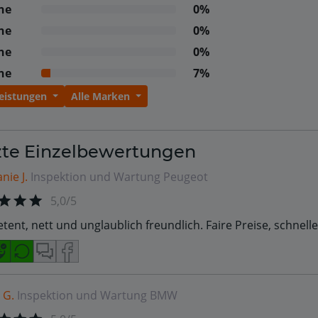
ne
0%
ne
0%
ne
0%
ne
7%
Leistungen
Alle Marken
zte Einzelbewertungen
nie J.
Inspektion und Wartung
Peugeot
5,0/5
ent, nett und unglaublich freundlich. Faire Preise, schnelle
 G.
Inspektion und Wartung
BMW