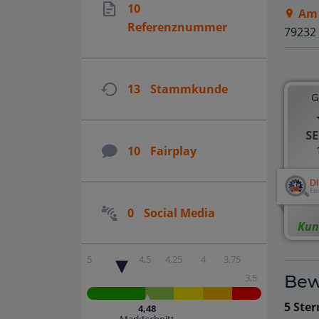
10
Am 
Referenznummer
79232
13
Stammkunde
G
SE
10
Fairplay
0
Social Media
Kun
5
4,5
4,25
4
3,75
Bew
3,5
5 Ster
4,48